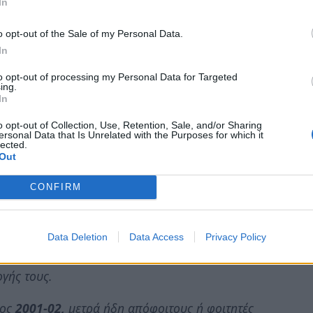
In
ς μουσική και την Ευρωπαϊκή, όχι μόνο
αντίστοιχων μουσικών οργάνων.
o opt-out of the Sale of my Personal Data.
In
σικό Σχολείο Σπάρτης
;
to opt-out of processing my Personal Data for Targeted
ίο
, εκτός του ότι παρέχει
οικονομικό
ing.
In
υνατότητα
δωρεάν εκμάθησης τριών μουσικών
 για τη συναισθηματική θωράκιση του ίδιου, κατά
o opt-out of Collection, Use, Retention, Sale, and/or Sharing
ersonal Data that Is Unrelated with the Purposes for which it
ρίοδο της εφηβείας. Αυτός πιθανά να είναι κι ο
lected.
Out
αμινή παραβατικότητα, που παρατηρείται στα
CONFIRM
ίναι παιδιά με μεγάλη δημιουργικότητα και
 η ενασχόληση με τη μουσική επηρεάζει θετικά
Data Deletion
Data Access
Privacy Policy
δε
μεγάλα ποσοστά επιτυχίας
στην εισαγωγή
γής τους.
τος
2001-02,
μετρά ήδη απόφοιτους ή φοιτητές