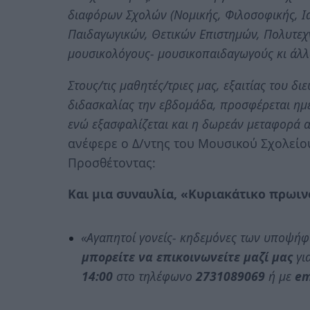
διαφόρων Σχολών (Νομικής, Φιλοσοφικής, Ια
Παιδαγωγικών, Θετικών Επιστημών, Πολυτεχνε
μουσικολόγους- μουσικοπαιδαγωγούς κι άλλ
Στους/τις μαθητές/τριες μας, εξαιτίας του
διδασκαλίας την εβδομάδα, προσφέρεται ημε
ενώ εξασφαλίζεται και η δωρεάν μεταφορά απ
ανέφερε ο Δ/ντης του Μουσικού Σχολείο
Προσθέτοντας:
Και μια συναυλία, «Κυριακάτικο πρωινό
«Αγαπητοί γονείς- κηδεμόνες των υποψήφι
μπορείτε να επικοινωνείτε μαζί μας
γι
14:00
στο τηλέφωνο
2731089069
ή με
em