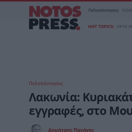
Πελοπόννησος
Ελλ
HOT TOPICS:
ΟΡΟΙ Χ
Πελοπόννησος
Λακωνία: Κυριακάτ
εγγραφές, στο Μου
Δημήτρης Πανάγος