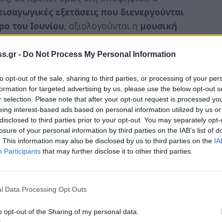
εισαγωγικές εξετάσεις που διενεργούνται
ρο του Ιουνίου
, αξιολογούνται η
μουσική
υ, καθώς και οι
μουσικές του δεξιότητες
.
 για τις εξετάσεις αυτές στους
s.gr -
Do Not Process My Personal Information
to opt-out of the sale, sharing to third parties, or processing of your per
formation for targeted advertising by us, please use the below opt-out s
r selection. Please note that after your opt-out request is processed y
eing interest-based ads based on personal information utilized by us or
οναδικό στο είδος του σε ολόκληρη τη
disclosed to third parties prior to your opt-out. You may separately opt-
losure of your personal information by third parties on the IAB’s list of
λεία πανελλαδικά
.
Είναι Γυμνάσιο και
. This information may also be disclosed by us to third parties on the
IA
, όπως σε όλα τα μουσικά σχολεία, στηρίζεται,
Participants
that may further disclose it to other third parties.
είας
30 ώρες την εβδομάδα, απόλυτα
l Data Processing Opt Outs
Γενικά Λύκεια της Χώρας και,
 ώρες την εβδομάδα
, όπου οι μαθητές
o opt-out of the Sharing of my personal data.