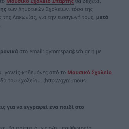
το
Μουσικό Σχολείο Σπάρτης
θα δέχεται
ξης
των Δημοτικών Σχολείων, τόσο της
 της Λακωνίας, για την εισαγωγή τους,
μετά
.
ρονικά
στο email: gymmspar@sch.gr ή με
οι γονείς-κηδεμόνες από το
Μουσικό Σχολείο
δα του Σχολείου. (http://gym-mous-
ις για να εγγραφεί ένα παιδί στο
τες, θα πρέπει όμως ο/η υποψήφιος/α