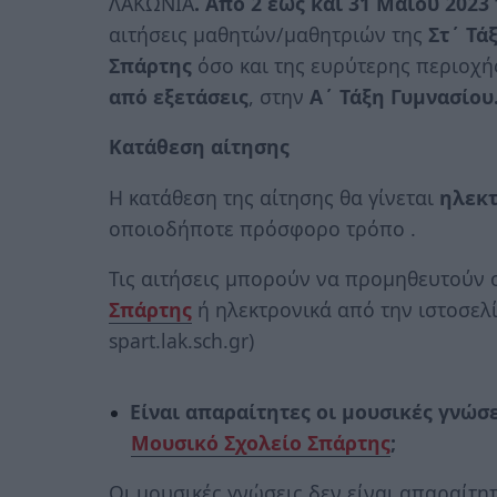
ΛΑΚΩΝΙΑ
. Από 2 έως και 31 Μαΐου 2023
αιτήσεις μαθητών/μαθητριών της
Στ΄ Τά
Σπάρτης
όσο και της ευρύτερης περιοχής
από εξετάσεις
, στην
Α΄ Τάξη Γυμνασίου
Κατάθεση αίτησης
H κατάθεση της αίτησης θα γίνεται
ηλεκτ
οποιοδήποτε πρόσφορο τρόπο .
Τις αιτήσεις μπορούν να προμηθευτούν 
Σπάρτης
ή ηλεκτρονικά από την ιστοσελί
spart.lak.sch.gr)
Είναι απαραίτητες οι μουσικές γνώσε
Μουσικό Σχολείο Σπάρτης
;
Οι μουσικές γνώσεις δεν είναι απαραίτη