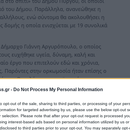
 στο σπίτι» του Δήμου Πύργου, οι οποίοι
κό του Δήμου. Παράλληλα, ανανεώθηκε η
παλλήλους, ενώ σύντομα θα ακολουθήσει η
 δομής η οποία ενισχύεται με 19 συνολικά
 Δήμαρχο Γιάννη Αργυρόπουλο, ο οποίος
ους ευχήθηκε υγεία, δύναμη, καλή και
αίο έργο που επιτελούν εδώ και χρόνια,
ς. Παρόντες στην ορκωμοσία ήταν επίσης ο
ιάννης Βαρελάς και η προϊσταμένη των
s.gr -
Do Not Process My Personal Information
ς - δύο δεκαετιών σχεδόν - των εργαζομένων
to opt-out of the sale, sharing to third parties, or processing of your per
και με την ενσωμάτωσή τους στο δυναμικό του
formation for targeted advertising by us, please use the below opt-out s
ία του προγράμματος.
«Ως Δημοτική Αρχή
r selection. Please note that after your opt-out request is processed y
eing interest-based ads based on personal information utilized by us or
ο σας και από την αμεσότητα που έχετε με τους
disclosed to third parties prior to your opt-out. You may separately opt-