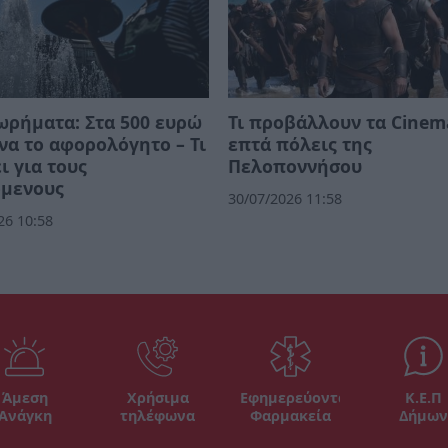
ρήματα: Στα 500 ευρώ
Τι προβάλλουν τα Cinem
να το αφορολόγητο – Τι
επτά πόλεις της
ι για τους
Πελοποννήσου
όμενους
30/07/2026 11:58
26 10:58
Άμεση
Χρήσιμα
Εφημερεύοντα
Κ.Ε.Π
Ανάγκη
τηλέφωνα
Φαρμακεία
Δήμων