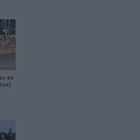
ε» εν
tos)