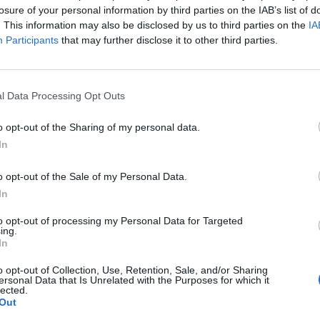
μη καλύτερα. Απ’ όλους εμάς θα έχετε όλη τη
losure of your personal information by third parties on the IAB’s list of
Καλή δύναμη σας εύχομαι»,
ανέφερε μεταξύ
. This information may also be disclosed by us to third parties on the
IA
Participants
that may further disclose it to other third parties.
ν είναι οι: Ιωάννης Σαργέντης, Αθηνά Κλάδη-
l Data Processing Opt Outs
 Χριστίνα Λιβάνου, Αγγελική Λαμπροπούλου,
λική Μανωλέρη, Αικατερίνη Πουρνάρα. Οι
o opt-out of the Sharing of my personal data.
έγραψαν διετή σύμβαση με δυνατότητα
In
λου, Μαρία Σταυροπούλου και Ευφροσύνη
o opt-out of the Sale of my Personal Data.
In
to opt-out of processing my Personal Data for Targeted
ing.
In
o opt-out of Collection, Use, Retention, Sale, and/or Sharing
ersonal Data that Is Unrelated with the Purposes for which it
lected.
Out