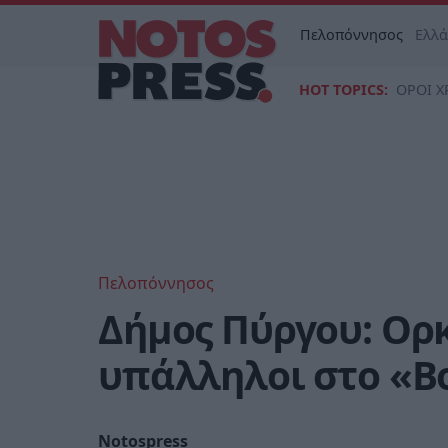
Πελοπόννησος
Ελλ
HOT TOPICS:
ΟΡΟΙ Χ
Πελοπόννησος
Δήμος Πύργου: Ορ
υπάλληλοι στο «Βο
Notospress