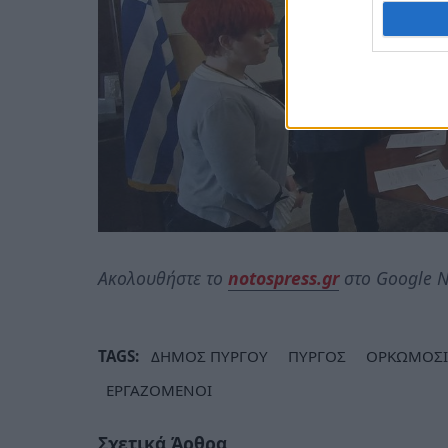
Ακολουθήστε το
notospress.gr
στο Google N
TAGS:
ΔΗΜΟΣ ΠΥΡΓΟΥ
ΠΥΡΓΟΣ
ΟΡΚΩΜΟΣΙ
ΕΡΓΑΖΟΜΕΝΟΙ
Σχετικά Άρθρα