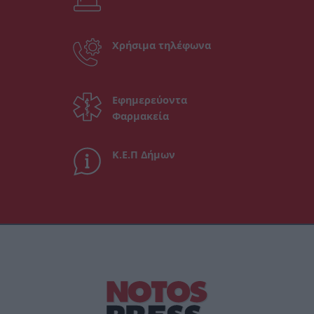
Χρήσιμα τηλέφωνα
Εφημερεύοντα
Φαρμακεία
Κ.Ε.Π Δήμων