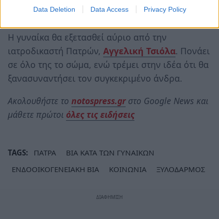
ξεπερνά τα πάντα. Μπορεί και να με σκότωνε.
Data Deletion
Data Access
Privacy Policy
Κινδυνεύω ακόμη. Νιώθω ότι κινδυνεύω»!
Η γυναίκα θα εξετασθεί αύριο από την
ιατροδικαστή Πατρών,
Αγγελική Τσιόλα
. Πονάει
σε όλο της το σώμα, ενώ τρέμει στην ιδέα ότι θα
ξανασυναντήσει τον συγκεκριμένο άνδρα.
Ακολουθήστε το
notospress.gr
στο Google News και
μάθετε πρώτοι
όλες τις ειδήσεις
TAGS:
ΠΑΤΡΑ
ΒΙΑ ΚΑΤΑ ΤΩΝ ΓΥΝΑΙΚΩΝ
ΕΝΔΟΟΙΚΟΓΕΝΕΙΑΚΗ ΒΙΑ
ΚΟΙΝΩΝΙΑ
ΞΥΛΟΔΑΡΜΟΣ