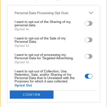
third parties.
Personal Data Processing Opt Outs
I want to opt-out of the Sharing of my
personal data.
Opted In
I want to opt-out of the Sale of my
«Θέλω να τον κλείσουν μέσα. Θα με σκοτώσει.
Personal Data.
Opted In
Εχει παραβιάσει όλους τους περιοριστικούς όρους
στο παρελθόν. Σε αυτόν θα σταματήσει;
Απείλησε
I want to opt-out of processing my
Personal Data for Targeted Advertising.
τον πατέρα μου,
ζω με την αδελφή μου που είναι
Opted In
άτομο με ειδικές ανάγκες, απειλεί τις φίλες μου, με
I want to opt-out of Collection, Use,
έχει χτυπήσει και στο παρελθόν. Φταίω κι εγώ.
Retention, Sale, and/or Sharing of my
Personal Data that Is Unrelated with the
Ενιωθα εγκλωβισμένη και κάποιες φορές είχα γυρίσει
Purposes for which it was collected.
Opted Out
μόνη μου κοντά του. Αλλες πάλι ένιωθα φόβο και
γύριζα. Η σχέση μας ήταν μακροχρόνια. Ακόμη και
CONFIRM
όταν ήταν στη φυλακή. Ομως αυτό που συνέβη