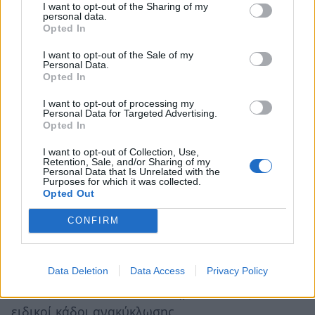
I want to opt-out of the Sharing of my
personal data.
Opted In
Κριτήρια του Προγράμματος
I want to opt-out of the Sale of my
Personal Data.
Α. Καθαριότητα θάλασσας και ακτής
Opted In
I want to opt-out of processing my
«Εξαιρετική» ποιότητα των υδάτων κολύμβησης
Personal Data for Targeted Advertising.
Opted In
που επιβεβαιώνεται με δειγματοληπτικούς
ελέγχους όπως ορίζεται από την ενωσιακή και
I want to opt-out of Collection, Use,
Retention, Sale, and/or Sharing of my
εθνική νομοθεσία.
Personal Data that Is Unrelated with the
Purposes for which it was collected.
Opted Out
Μη απόρριψη στην περιοχή βιομηχανικών και
αστικών λυμάτων, χωρίς κατάλληλη επεξεργασία
CONFIRM
και καθαρισμό.
Επαρκείς κάδοι απορριμμάτων, που να
Data Deletion
Data Access
Privacy Policy
αδειάζονται σε τακτά διαστήματα καθώς και
ειδικοί κάδοι ανακύκλωσης.