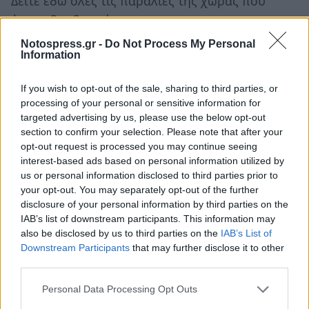
Δείτε εδώ όλες τις παραλίες της χώρας που
έχουν βραβευτεί
Notospress.gr -
Do Not Process My Personal
Information
Το Πρόγραμμα «Γαλάζια Σημαία»
If you wish to opt-out of the sale, sharing to third parties, or
Η «Γαλάζια Σημαία» είναι το πλέον
processing of your personal or sensitive information for
αναγνωρίσιμο και διαδεδομένο διεθνώς
targeted advertising by us, please use the below opt-out
section to confirm your selection. Please note that after your
οικολογικό σύμβολο ποιότητας στον κόσμο.
opt-out request is processed you may continue seeing
Απονέμεται από το 1987, σε ακτές και μαρίνες οι
interest-based ads based on personal information utilized by
οποίες πληρούν τις αυστηρές προϋποθέσεις
us or personal information disclosed to third parties prior to
your opt-out. You may separately opt-out of the further
βράβευσης. Απαραίτητη προϋπόθεση για τη
disclosure of your personal information by third parties on the
βράβευση μίας ακτής με τη «Γαλάζια Σημαία»,
IAB’s list of downstream participants. This information may
είναι η ποιότητα υδάτων σε αυτή να είναι
also be disclosed by us to third parties on the
IAB’s List of
Downstream Participants
that may further disclose it to other
«Εξαιρετική». Καμία άλλη διαβάθμιση της
third parties.
ποιότητας, ακόμα και «Καλή», δεν είναι
αποδεκτή από το Πρόγραμμα. Η βράβευση έχει
Personal Data Processing Opt Outs
διάρκεια ενός έτους.