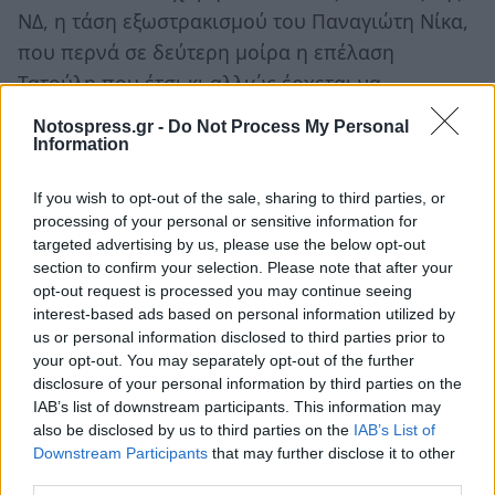
ΝΔ, η τάση εξωστρακισμού του Παναγιώτη Νίκα,
που περνά σε δεύτερη μοίρα η επέλαση
Τατούλη που έτσι κι αλλιώς έρχεται να
αποκαταστήσει πρόσωπα και πράγματα στον
Notospress.gr -
Do Not Process My Personal
Μοριά.
Information
Ακολουθήστε το
notospress.gr
στο Google News και
If you wish to opt-out of the sale, sharing to third parties, or
processing of your personal or sensitive information for
μάθετε πρώτοι
όλες τις ειδήσεις
targeted advertising by us, please use the below opt-out
section to confirm your selection. Please note that after your
opt-out request is processed you may continue seeing
TAGS:
ΠΑΝΑΓΙΩΤΗΣ ΝΙΚΑΣ
ΕΚΛΟΓΕΣ
ΕΚΛΟΓΕΣ 2023
interest-based ads based on personal information utilized by
us or personal information disclosed to third parties prior to
your opt-out. You may separately opt-out of the further
disclosure of your personal information by third parties on the
IAB’s list of downstream participants. This information may
also be disclosed by us to third parties on the
IAB’s List of
Downstream Participants
that may further disclose it to other
third parties.