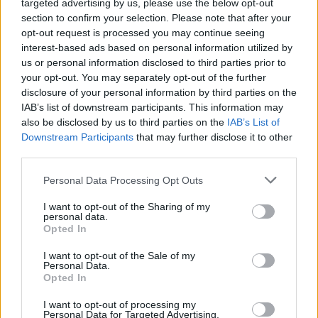
targeted advertising by us, please use the below opt-out
των ακτών από τη διάβρωση.
section to confirm your selection. Please note that after your
opt-out request is processed you may continue seeing
interest-based ads based on personal information utilized by
us or personal information disclosed to third parties prior to
your opt-out. You may separately opt-out of the further
disclosure of your personal information by third parties on the
IAB’s list of downstream participants. This information may
also be disclosed by us to third parties on the
IAB’s List of
Downstream Participants
that may further disclose it to other
third parties.
Personal Data Processing Opt Outs
I want to opt-out of the Sharing of my
personal data.
Opted In
I want to opt-out of the Sale of my
Personal Data.
Για να αναπαραχθεί το κρινάκι πρέπει να ανοίξει
Opted In
τα άνθη του αργά το απόγευμα όπου ένα
I want to opt-out of processing my
συγκεκριμένο είδος
νυχτερινής πεταλούδας
θα
Personal Data for Targeted Advertising.