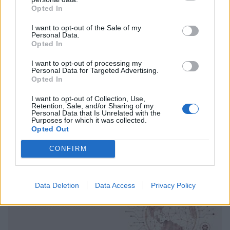
Opted In
I want to opt-out of the Sale of my
Personal Data.
Opted In
I want to opt-out of processing my
Personal Data for Targeted Advertising.
Opted In
3ο ΓΕΛ Καλαμάτας: Επιμόρφωση
I want to opt-out of Collection, Use,
εκπαιδευτικών για τη διαφορετικότητα και
Retention, Sale, and/or Sharing of my
τον σχολικό εκφοβισμό
Personal Data that Is Unrelated with the
Purposes for which it was collected.
Opted Out
05/08/2026 18:04
CONFIRM
Data Deletion
Data Access
Privacy Policy