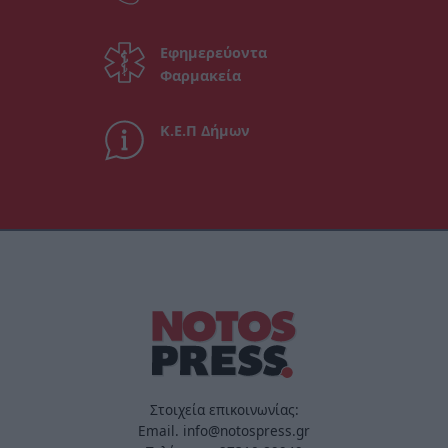
Εφημερεύοντα
Φαρμακεία
Κ.Ε.Π Δήμων
Στοιχεία επικοινωνίας:
Email. info@notospress.gr