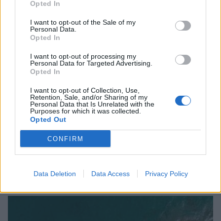
Opted In
I want to opt-out of the Sale of my
Personal Data.
Opted In
I want to opt-out of processing my
Personal Data for Targeted Advertising.
Opted In
I want to opt-out of Collection, Use,
Retention, Sale, and/or Sharing of my
Personal Data that Is Unrelated with the
Purposes for which it was collected.
Opted Out
Περιφέρεια Πελοποννήσου: Χρηματοδότηση 9
CONFIRM
εκατ. ευρώ για την αναβάθμιση του οδικού
δικτύου
Data Deletion
Data Access
Privacy Policy
06/08/2026 18:47