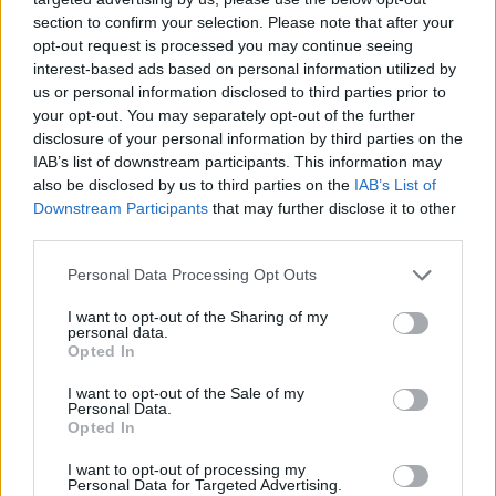
στάση εργασίας (12-2μμ για τον πρωινό κύκλο
section to confirm your selection. Please note that after your
και 2-4μμ για τον απογευματινό κύκλο).
opt-out request is processed you may continue seeing
Καλούνται μάλιστα οι ΕΛΜΕ να αναρτήσουν
interest-based ads based on personal information utilized by
us or personal information disclosed to third parties prior to
μαύρες σημαίες και πανό διαμαρτυρίας στα
your opt-out. You may separately opt-out of the further
σχολεία που συγχωνεύονται ή καταργούνται.
disclosure of your personal information by third parties on the
IAB’s list of downstream participants. This information may
also be disclosed by us to third parties on the
IAB’s List of
Downstream Participants
that may further disclose it to other
TAGS:
ΕΚΠΑΙΔΕΥΣΗ
third parties.
Personal Data Processing Opt Outs
I want to opt-out of the Sharing of my
personal data.
Opted In
I want to opt-out of the Sale of my
Personal Data.
Opted In
I want to opt-out of processing my
Personal Data for Targeted Advertising.