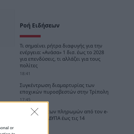
Ροή Ειδήσεων
Τι σημαίνει ρήτρα διαφυγής για την
ενέργεια: «Ανάσα» 1 δισ. έως το 2028
για επενδύσεις, τι αλλάζει για τους
πολίτες
18:41
Συγκέντρωση διαμαρτυρίας των
εποχικών πυροσβεστών στην Τρίπολη
17:45
Ο «χάρτης» των πληρωμών από τον e-
ΕΦΚΑ και τη ΔΥΠΑ έως τις 14
Αυγούστου
sonal or
12:28
ection to