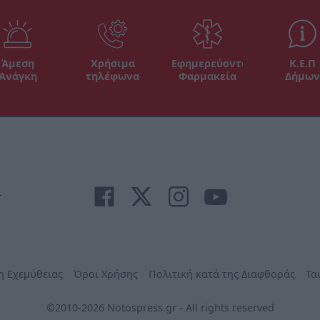
Άμεση
Χρήσιμα
Εφημερεύοντα
Κ.Ε.Π
Ανάγκη
τηλέφωνα
Φαρμακεία
Δήμων
r
η Εχεμύθειας
Όροι Χρήσης
Πολιτική κατά της Διαφθοράς
Τα
©2010-2026 Notospress.gr - All rights reserved