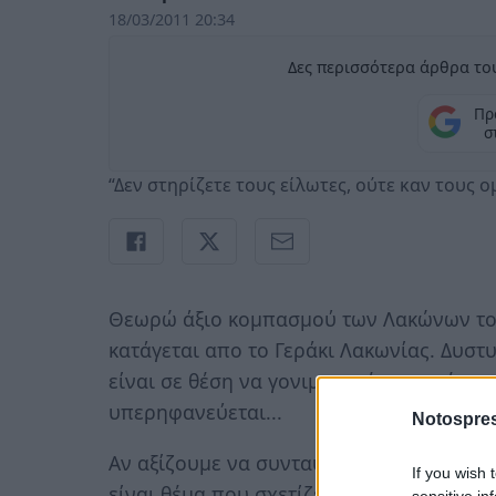
18/03/2011 20:34
Δες περισσότερα άρθρα του
Πρ
σ
“Δεν στηρίζετε τους είλωτες, ούτε καν τους ομ
Θεωρώ άξιο κομπασμού των Λακώνων το γ
κατάγεται απο το Γεράκι Λακωνίας. Δυστ
είναι σε θέση να γονιμοποιήσει αυτή τη
υπερηφανεύεται...
Notospres
Αν αξίζουμε να συνταυτιζόμαστε με πρό
If you wish 
είναι θέμα που σχετίζεται με την συνείδη
sensitive in