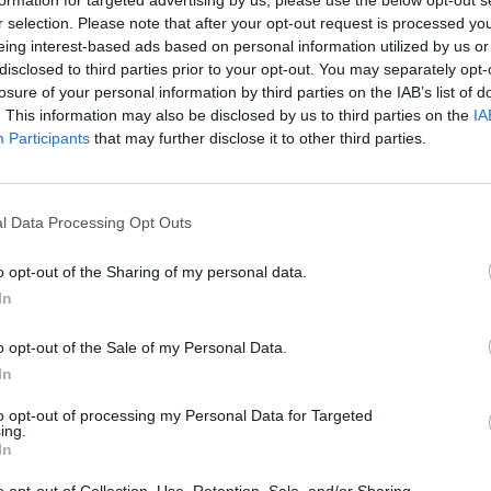
r selection. Please note that after your opt-out request is processed y
ανή και διακριτή τη θέση και τη σχέση της
eing interest-based ads based on personal information utilized by us or
disclosed to third parties prior to your opt-out. You may separately opt-
και ορθό.
losure of your personal information by third parties on the IAB’s list of
. This information may also be disclosed by us to third parties on the
IA
ημερίδα "Λακωνική Επικαιρότητα" μας λέει
Participants
that may further disclose it to other third parties.
 στο εύρος της Σπάρτης, μας καθιστά μέρος
ύμε μια κοινωνία που δεν στηρίζει τους
μη ψυχής και πνεύματος να στηρίξει έστω τους
l Data Processing Opt Outs
o opt-out of the Sharing of my personal data.
μέχρι το κόκκαλο αντιλαμβάνεσαι ότι, τελικά,
In
ρωμένο νυστέρι” της σύγχρονης πολιτικής.
μά σήμερα;) ότι έχει μόνο μια δυνατότητα...
o opt-out of the Sale of my Personal Data.
υρό.
In
to opt-out of processing my Personal Data for Targeted
ing.
In
 σας. Έχετε γνώση των προβλημάτων που την
νοιχτό για να πολιτευτείτε στη Λακωνία;
o opt-out of Collection, Use, Retention, Sale, and/or Sharing