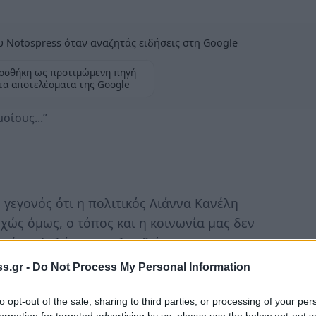
 Notospress όταν αναζητάς ειδήσεις στη Google
οσθήκη ως προτιμώμενη πηγή
τα αποτελέσματα της Google
οίους...”
εγονός ότι η πολιτικός Λιάννα Κανέλη
υχώς όμως, ο τόπος και η κοινωνία μας δεν
 σχέση. Απλά παρακολουθεί και
s.gr -
Do Not Process My Personal Information
σωπα (και πνεύματα) όπως η Λιάνα Κανέλλη
to opt-out of the sale, sharing to third parties, or processing of your per
σή μας...
formation for targeted advertising by us, please use the below opt-out s