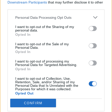
Downstream Participants
that may further disclose it to other
Γκλέν Μικάλεφ για θέματα νεολαίας και
third parties.
αθλητισμού
Personal Data Processing Opt Outs
Η έγκριση από το Κοινοβούλιο
I want to opt-out of the Sharing of my
personal data.
Opted In
Κάθε νέος επίτροπος θα πρέπει να περάσει από
I want to opt-out of the Sale of my
ακρόαση στο Ευρωπαϊκό Κοινοβούλιο, η οποία
Personal Data.
αναμένεται τις επόμενες εβδομάδες, κατά την
Opted In
οποία οι νομοθέτες της ΕΕ θα προσπαθήσουν να
I want to opt-out of processing my
Personal Data for Targeted Advertising.
αποσπάσουν υποσχέσεις από τους υποψηφίους
Opted In
σχετικά με το τι θα προσφέρουν αν πάρουν τη
I want to opt-out of Collection, Use,
θέση.
Retention, Sale, and/or Sharing of my
Personal Data that Is Unrelated with the
Purposes for which it was collected.
Το Κοινοβούλιο της ΕΕ μπορεί να εμποδίσει
Opted Out
τους υποψηφίους της Επιτροπής – με τον
CONFIRM
Ούγγρο Όλιβερ Βάρχελι να συγκαταλέγεται