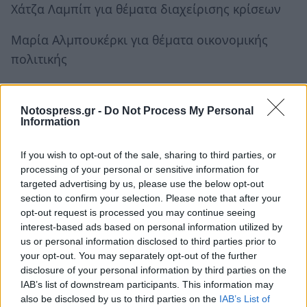
Χάτζα Λαμπίπ για θέματα διαχείρισης κρίσεων
Μαρία Αλμπουκέρκι για θέματα οικονομικής
πολιτικής
Χάτζα Λαμπίπ για θέματα διαχείρισης κρίσεων
Notospress.gr -
Do Not Process My Personal
Πιοτρ Σεραφίμ για θέματα προϋπολογισμού
Information
Νταν Γιόργκενσεν για θέματα ενέργειας και
If you wish to opt-out of the sale, sharing to third parties, or
processing of your personal or sensitive information for
οικιστικής πολιτικής
targeted advertising by us, please use the below opt-out
section to confirm your selection. Please note that after your
Εκατερίνα Ζαχαρίεβα για θέματα startups και
opt-out request is processed you may continue seeing
καινοτομίας
interest-based ads based on personal information utilized by
us or personal information disclosed to third parties prior to
Μάικλ Μαγκράθ για θέματα δικαιοσύνης
your opt-out. You may separately opt-out of the further
disclosure of your personal information by third parties on the
Κρίστοφ Χάνσεν για θέματα γεωργίας
IAB’s list of downstream participants. This information may
also be disclosed by us to third parties on the
IAB’s List of