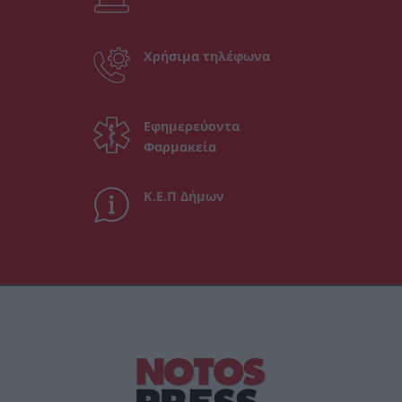
Χρήσιμα τηλέφωνα
Εφημερεύοντα
Φαρμακεία
Κ.Ε.Π Δήμων