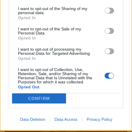
I want to opt-out of the Sharing of my
personal data.
Opted In
I want to opt-out of the Sale of my
Personal Data.
Opted In
I want to opt-out of processing my
Personal Data for Targeted Advertising.
Opted In
I want to opt-out of Collection, Use,
Retention, Sale, and/or Sharing of my
Personal Data that Is Unrelated with the
Purposes for which it was collected.
Λακωνία: Ο Δημήτρης Μανιατάκος ακούει
Opted Out
αλλά δεν μιλάει – Θα είναι υποψήφιος
δήμαρχος Ευρώτα;
CONFIRM
06/08/2026 13:10
Data Deletion
Data Access
Privacy Policy