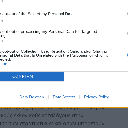
ωρο.
In
υς την αστυνομική τους ταυτότητα ή τη
o opt-out of the Sale of my Personal Data.
In
ιας αρχής ή το διαβατήριό τους (ακόμα κι
 το ατομικό βιβλιάριο υγείας όλων των
to opt-out of processing my Personal Data for Targeted
ing.
 τυχόν «κομμένα» δελτία αστυνομικής
In
o opt-out of Collection, Use, Retention, Sale, and/or Sharing
ersonal Data that Is Unrelated with the Purposes for which it
lected.
Out
CONFIRM
νει και με χρήση της ψηφιακής ταυτότητας
κής πύλης https://wallet.gov.gr.
Data Deletion
Data Access
Privacy Policy
, του Πυροσβεστικού Σώματος και οι
ς Δυνάμεις, ή στο Λιμενικό Σώμα – Ελληνική
ικούς εκλογικούς καταλόγους στην
ιση των στρατιωτικών και όσων υπηρετούν