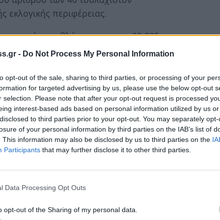
ς εκλογικής περιφέρειας.
λησε χωρίς προβλήματα με τους 22.825
 εκλογικό τους δικαίωμα στον τόπο διαμονής
s.gr -
Do Not Process My Personal Information
to opt-out of the sale, sharing to third parties, or processing of your per
formation for targeted advertising by us, please use the below opt-out s
r selection. Please note that after your opt-out request is processed y
eing interest-based ads based on personal information utilized by us or
ς στο οποίο ψηφίζουν, οι ενδιαφερόμενοι
disclosed to third parties prior to your opt-out. You may separately opt-
losure of your personal information by third parties on the IAB’s list of
ακή πλατφόρμα «Μάθε που Ψηφίζεις» στον
. This information may also be disclosed by us to third parties on the
IA
η οποία είναι προσβάσιμη και από το Gov.gr.
Participants
that may further disclose it to other third parties.
πλήρωση των πεδίων Επώνυμο, Όνομα,
τέρας (προαιρετικό), ή μόνο των πεδίων
l Data Processing Opt Outs
 Εναλλακτικά έχουν τη δυνατότητα να
ές 2131361500 και 2131313800, που αυτό το
o opt-out of the Sharing of my personal data.