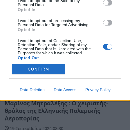
I want to opt-out of the Sale of my
Personal Data.
Opted In
I want to opt-out of processing my
Personal Data for Targeted Advertising.
Opted In
I want to opt-out of Collection, Use,
Retention, Sale, and/or Sharing of my
Personal Data that Is Unrelated with the
Purposes for which it was collected.
Opted Out
CONFIRM
Data Deletion
Data Access
Privacy Policy
Πελοπόννησος
Μαρίνος Μητραλέξης : Ο χειριστής-
θρύλος της Ελληνικής Πολεμικής
Αεροπορίας
19 Σεπτεμβρίου 2024 08:30