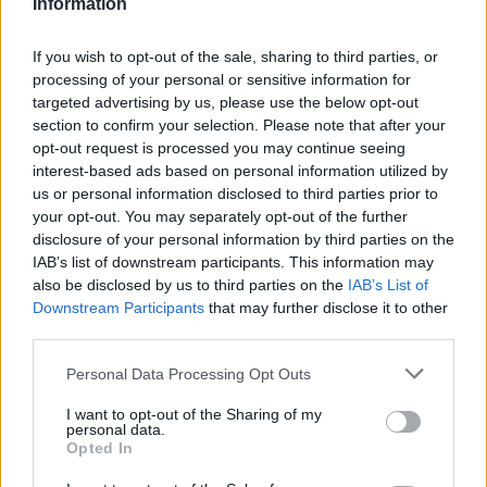
Information
If you wish to opt-out of the sale, sharing to third parties, or
processing of your personal or sensitive information for
targeted advertising by us, please use the below opt-out
section to confirm your selection. Please note that after your
opt-out request is processed you may continue seeing
interest-based ads based on personal information utilized by
us or personal information disclosed to third parties prior to
your opt-out. You may separately opt-out of the further
disclosure of your personal information by third parties on the
IAB’s list of downstream participants. This information may
also be disclosed by us to third parties on the
IAB’s List of
Downstream Participants
that may further disclose it to other
third parties.
Κόσμος
Personal Data Processing Opt Outs
Ρολάν Γκαρός: Ο αεροπόρος που λάτρευε
I want to opt-out of the Sharing of my
το τένις. Σαν σήμερα ο θάνατος του
personal data.
Opted In
05 Οκτωβρίου 2024 08:30