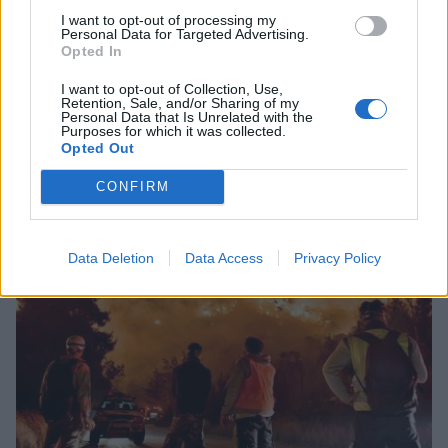
I want to opt-out of processing my
Personal Data for Targeted Advertising.
Opted In
Πελοπόννησος
I want to opt-out of Collection, Use,
Ηλεκτρονικό σύστημα στην Ηλεία, στη
Retention, Sale, and/or Sharing of my
Personal Data that Is Unrelated with the
«μάχη» με τις δασικές πυρκαγιές
Purposes for which it was collected.
Opted Out
16 Απριλίου 2023 17:05
CONFIRM
Data Deletion
Data Access
Privacy Policy