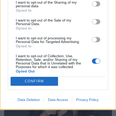
I want to opt-out of the Sharing of my
personal data.
Opted In
Life
Λακωνία: Εβδομάδα Ομογενών στον δήμο
I want to opt-out of the Sale of my
Personal Data.
Σπάρτης
Opted In
16 Ιουλίου 2026 10:43
I want to opt-out of processing my
Personal Data for Targeted Advertising.
Opted In
I want to opt-out of Collection, Use,
Retention, Sale, and/or Sharing of my
Personal Data that Is Unrelated with the
Purposes for which it was collected.
Opted Out
CONFIRM
Data Deletion
Data Access
Privacy Policy