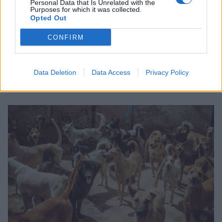
Personal Data that Is Unrelated with the
Purposes for which it was collected.
Πελοπόννησος
Opted Out
Αθεόφοβοι έκλεψαν καμπάνες από
CONFIRM
εκκλησία της Αχαΐας την παραμονή των
Χριστουγέννων
Data Deletion
Data Access
Privacy Policy
26 Δεκεμβρίου 2023 22:26