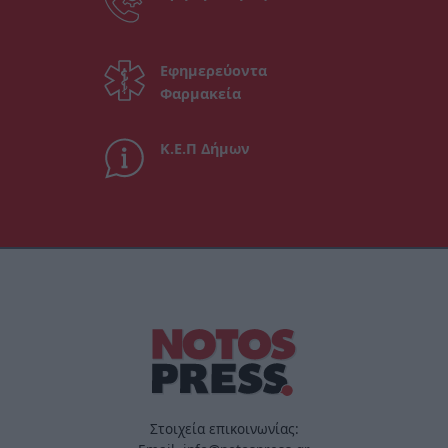
Εφημερεύοντα
Φαρμακεία
Κ.Ε.Π Δήμων
Στοιχεία επικοινωνίας: