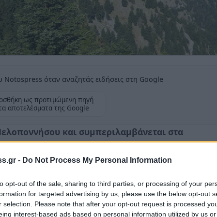
 Notospress όταν αναζητάς ειδήσεις στη Google
οσθήκη ως προτιμώμενη πηγή
τα αποτελέσματα της Google
 Πελοποννήσου και συμπεριλαμβάνεται στα
s.gr -
Do Not Process My Personal Information
to opt-out of the sale, sharing to third parties, or processing of your per
formation for targeted advertising by us, please use the below opt-out s
 1-2/6/2024 ο
Ορειβατικός Σύλλογος
r selection. Please note that after your opt-out request is processed y
eing interest-based ads based on personal information utilized by us or