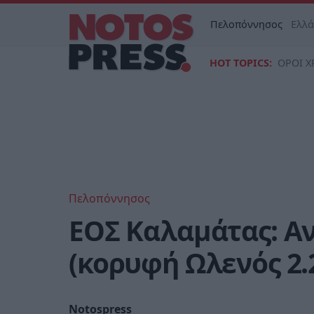
Πελοπόννησος
Ελλ
HOT TOPICS:
ΟΡΟΙ Χ
Πελοπόννησος
ΕΟΣ Καλαμάτας: Α
(κορυφή Ωλενός 2.
Notospress