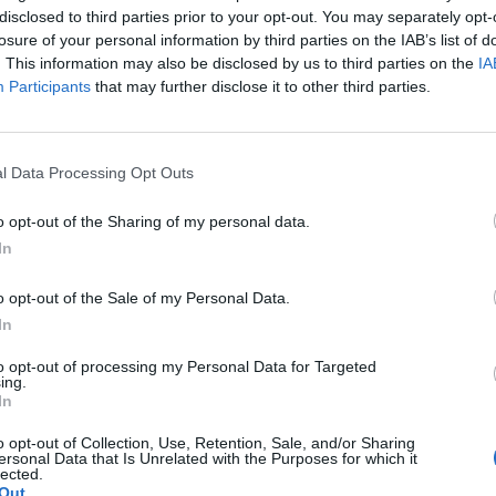
ν ορεινό όγκο του Ερυμάνθου και
disclosed to third parties prior to your opt-out. You may separately opt-
υφή του, τον Ωλενό (2.224μ.). Είναι το
losure of your personal information by third parties on the IAB’s list of
σου και συμπεριλαμβάνεται στα λεγόμενα
. This information may also be disclosed by us to third parties on the
IA
Participants
that may further disclose it to other third parties.
l Data Processing Opt Outs
λύ καλή φυσική κατάσταση)
o opt-out of the Sharing of my personal data.
αββάτου 1/6/2024 από τα
από τα γραφεία
In
o opt-out of the Sale of my Personal Data.
χής
στον αρχηγό Κουραμπά Γιάννη
In
to opt-out of processing my Personal Data for Targeted
ing.
ews και μάθετε πρώτοι
όλες τις ειδήσεις
In
o opt-out of Collection, Use, Retention, Sale, and/or Sharing
ersonal Data that Is Unrelated with the Purposes for which it
lected.
ΒΑΣΙΑ
Out