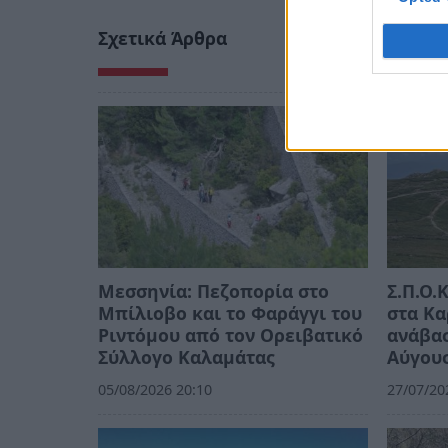
Σχετικά Άρθρα
Μεσσηνία: Πεζοπορία στο
Σ.Π.Ο.
Μπίλιοβο και το Φαράγγι του
στα Κα
Ριντόμου από τον Ορειβατικό
ανάβασ
Σύλλογο Καλαμάτας
Αύγου
05/08/2026 20:10
27/07/20