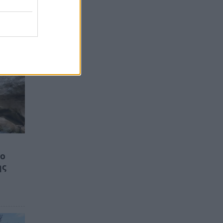
το
ης