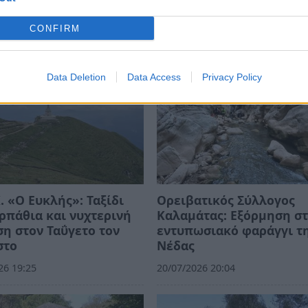
CONFIRM
Data Deletion
Data Access
Privacy Policy
Κ. «Ο Ευκλής»: Ταξίδι
Ορειβατικός Σύλλογος
ρπάθια και νυχτερινή
Καλαμάτας: Εξόρμηση σ
η στον Ταΰγετο τον
εντυπωσιακό φαράγγι τ
στο
Νέδας
26 19:25
20/07/2026 20:04