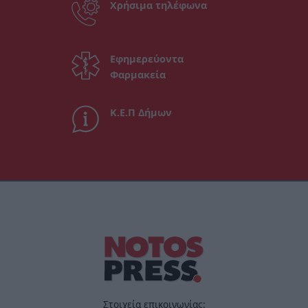
Χρήσιμα τηλέφωνα
Εφημερεύοντα
Φαρμακεία
Κ.Ε.Π Δήμων
Στοιχεία επικοινωνίας: