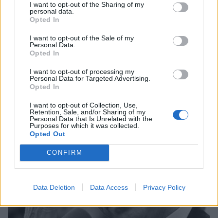
I want to opt-out of the Sharing of my
personal data.
Opted In
Κόσμος
Σαν σήμερα η γέννηση του Μεξικανού
I want to opt-out of the Sale of my
Personal Data.
διπλωμάτη, συγγραφέα και
Opted In
δημοσιογράφου, Κάρλου Φουέντες
I want to opt-out of processing my
Personal Data for Targeted Advertising.
11 Νοεμβρίου 2025 08:30
Opted In
I want to opt-out of Collection, Use,
Retention, Sale, and/or Sharing of my
Personal Data that Is Unrelated with the
Purposes for which it was collected.
Opted Out
CONFIRM
Data Deletion
Data Access
Privacy Policy