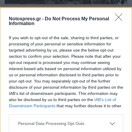
Κόσμος
Notospress.gr -
Do Not Process My Personal
Άννα Κομνηνή: Η βυζαντινή πριγκίπισσα
Information
που έγραψε την ιστορία του
αυτοκράτορα πατέρα της
If you wish to opt-out of the sale, sharing to third parties, or
processing of your personal or sensitive information for
01 Δεκεμβρίου 2025 08:30
targeted advertising by us, please use the below opt-out
section to confirm your selection. Please note that after your
opt-out request is processed you may continue seeing
interest-based ads based on personal information utilized by
us or personal information disclosed to third parties prior to
your opt-out. You may separately opt-out of the further
disclosure of your personal information by third parties on the
IAB’s list of downstream participants. This information may
also be disclosed by us to third parties on the
IAB’s List of
Downstream Participants
that may further disclose it to other
third parties.
Personal Data Processing Opt Outs