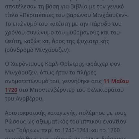
αποτέλεσαν τη βάση για βιβλία με τον γενικό
τίτλο «Περιπέτειες του βαρώνου Μινχάουζεν».
Το επώνυμό του κατέστη με την πάροδο του
χρόνου συνώνυμο του μυθομανούς και του
ψεύτη, καθώς και όρος της ψυχιατρικής
(σύνδρομο Μινχάουζεν).
Ο Χιερόνιμους Καρλ Φρίντριχ, φράιχερ φον
Μινχάουζεν, όπως ήταν το πλήρες
ονοματεπώνυμό του, γεννήθηκε στις
11 Μαΐου
1720
στο Μποντενβέρντερ του Εκλεκτοράτου
του Ανοβέρου.
Αριστοκρατικής καταγωγής, πολέμησε με τους
Ρώσους ως αξιωματικός του ιππικού εναντίον
των Τούρ­κων περί το 1740-1741 και το 1760
αποσύρθηκε στα κτήματά του. Έγινε διάσημος