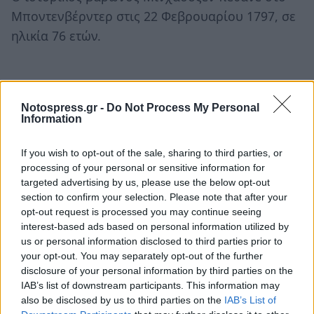
Μποντενβέρντερ στις 22 Φεβρουαρίου 1797, σε
ηλικία 76 ετών.
Πηγή:
SanSimera.gr
Notospress.gr -
Do Not Process My Personal
Ακολουθήστε το
notospress.gr
στο Google News και
Information
μάθετε πρώτοι
όλες τις ειδήσεις
If you wish to opt-out of the sale, sharing to third parties, or
processing of your personal or sensitive information for
targeted advertising by us, please use the below opt-out
TAGS:
ΣΑΝ ΣΗΜΕΡΑ
ΒΑΡΟΝΟΣ ΜΙΝΧΑΟΥΖΕΝ
section to confirm your selection. Please note that after your
opt-out request is processed you may continue seeing
ΓΕΝΝΗΣΗ
interest-based ads based on personal information utilized by
us or personal information disclosed to third parties prior to
your opt-out. You may separately opt-out of the further
disclosure of your personal information by third parties on the
IAB’s list of downstream participants. This information may
also be disclosed by us to third parties on the
IAB’s List of