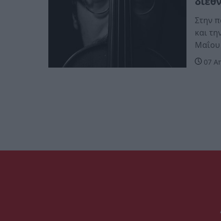
διεθ
Στην π
και τη
Μαΐου
07 Απ