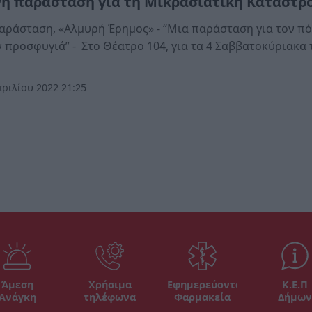
νή παράσταση για τη Μικρασιατική Καταστρ
αράσταση, «Αλμυρή Έρημος» - “Μια παράσταση για τον π
ν προσφυγιά” - Στο Θέατρο 104, για τα 4 Σαββατοκύριακα 
ριλίου 2022 21:25
Άμεση
Χρήσιμα
Εφημερεύοντα
Κ.Ε.Π
Ανάγκη
τηλέφωνα
Φαρμακεία
Δήμων