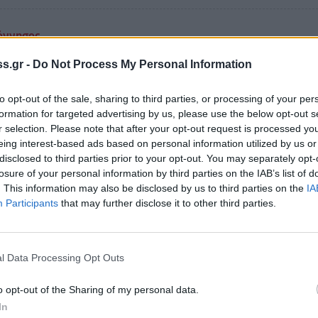
όννησος
νης Ισμυρνιόγλου: Ένας Σπαρτιάτης βιολιστή
s.gr -
Do Not Process My Personal Information
 Αλμυρή Έρημο τής Ελλάδας, στη Μικρασία
o)
to opt-out of the sale, sharing to third parties, or processing of your per
formation for targeted advertising by us, please use the below opt-out s
ράσταση που συγκινεί: «Αλμυρή Έρημος»· την Τετάρτη (21
r selection. Please note that after your opt-out request is processed y
 στη σκηνή του Πνευματικού Κέντρου (ισόγειο Βιβλιοθήκης
eing interest-based ads based on personal information utilized by us or
η – Η προπώληση προσκλήσεων ξεκίνησε
disclosed to third parties prior to your opt-out. You may separately opt-
losure of your personal information by third parties on the IAB’s list of
κεμβρίου 2022 15:40
. This information may also be disclosed by us to third parties on the
IA
Participants
that may further disclose it to other third parties.
όννησος
τη: Ερωτήσεις κι απορίες για τη Μικρασιατι
l Data Processing Opt Outs
ρατεία και Καταστροφή!
o opt-out of the Sharing of my personal data.
αίσιο της θεατρικής παράστασης “Αλμυρή Έρημος” – Την
In