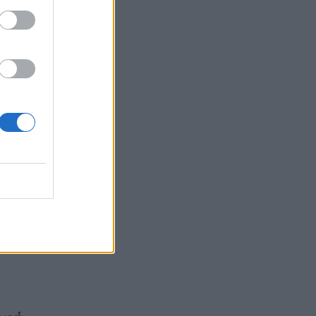
ειο
 τον
κή
 της
ία