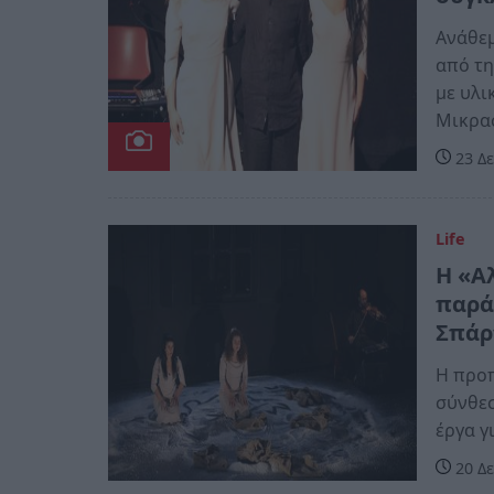
Ανάθεμ
από τη
με υλι
Μικρα
23 Δε
Life
Η «Α
παρά
Σπάρ
Η προ
σύνθεσ
έργα γ
20 Δε