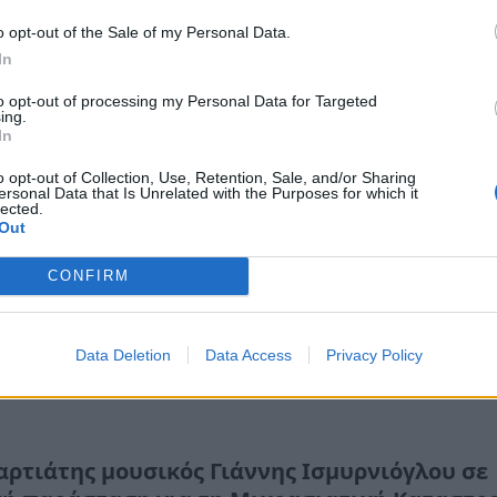
η (21/12, 19:00) στη σκηνή του Πνευματικού Κέντρου (ισόγ
θήκης), στη Σπάρτη
o opt-out of the Sale of my Personal Data.
In
κεμβρίου 2022 08:37
to opt-out of processing my Personal Data for Targeted
ing.
In
o opt-out of Collection, Use, Retention, Sale, and/or Sharing
υρή Έρημος» - Μια μοναδική παράσταση για
ersonal Data that Is Unrelated with the Purposes for which it
lected.
μο και την προσφυγιά, στη Σπάρτη
Out
ορμή τη συμπλήρωση των 100 χρόνων από τη Μικρασιατι
CONFIRM
ροφή - Πρωτότυπη σκηνική σύνθεση που αντλεί το υλικό
ρτυρίες προσφύγων και λογοτεχνικά έργα για τη Μικρασ
κεμβρίου 2022 09:30
Data Deletion
Data Access
Privacy Policy
αρτιάτης μουσικός Γιάννης Ισμυρνιόγλου σε