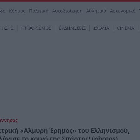
άδα
Κόσμος
Πολιτική
Αυτοδιοίκηση
Αθλητικά
Αστυνομικά
ΡΗΣΗΣ
ΠΡΟΟΡΙΣΜΟΣ
ΕΚΔΗΛΩΣΕΙΣ
ΣΧΟΛΙΑ
CINEMA
όννησος
ατρική «Αλμυρή Έρημος» του Ελληνισμού,
όνισε το κοινό της Σπάρτης! (photos)