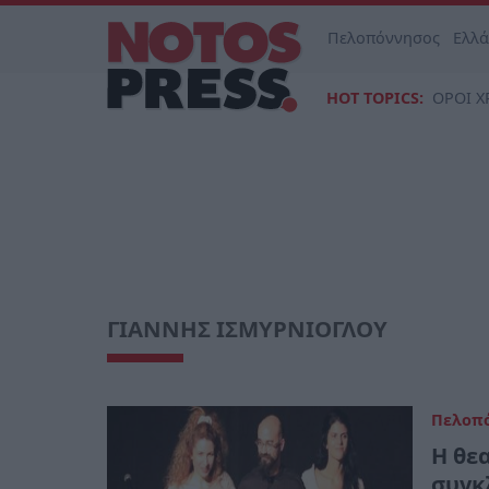
Πελοπόννησος
Ελλ
HOT TOPICS:
ΟΡΟΙ Χ
ΓΙΑΝΝΗΣ ΙΣΜΥΡΝΙΟΓΛΟΥ
Πελοπ
Η θε
συγκλ