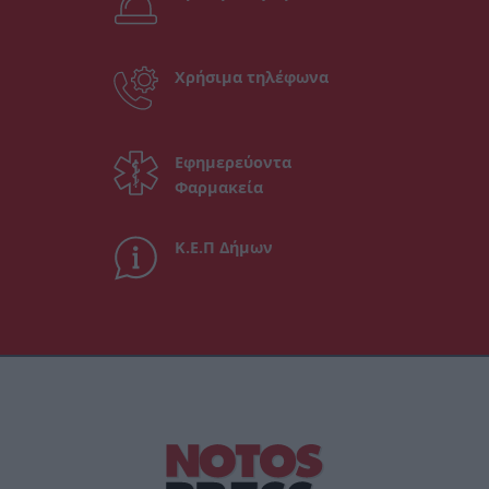
Χρήσιμα τηλέφωνα
Εφημερεύοντα
Φαρμακεία
Κ.Ε.Π Δήμων