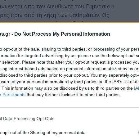
ινώνεται από τον Διευθυντή του Γυμνασίου
μέρες πριν από τη λήξη των μαθημάτων. Ως
αι για τις κατατακτήριες εξετάσεις των κατ'
θητών. Σύμφωνα με το άρθρο 12 του εν λόγω
s.gr -
Do Not Process My Personal Information
to opt-out of the sale, sharing to third parties, or processing of your per
ής ή απόλυσης,
formation for targeted advertising by us, please use the below opt-out s
r selection. Please note that after your opt-out request is processed y
ιας επίδοσης τουλάχιστον δέκα (10) ή
eing interest-based ads based on personal information utilized by us or
disclosed to third parties prior to your opt-out. You may separately opt-
losure of your personal information by third parties on the IAB’s list of
ήσιας επίδοσης τουλάχιστον δεκατρία (13).
. This information may also be disclosed by us to third parties on the
IA
Participants
that may further disclose it to other third parties.
θέσεις προαγωγής ή απόλυσης, ο μαθητής
επτεμβρίου, πριν την έναρξη των
, δηλαδή στη δεύτερη εξεταστική περίοδο,
l Data Processing Opt Outs
στα οποία ο βαθμός ετήσιας επίδοσής του
 ο αριθμός των μαθημάτων αυτών δεν
o opt-out of the Sharing of my personal data.