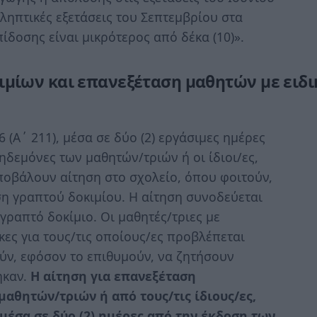
ληπτικές εξετάσεις του Σεπτεμβρίου στα
ίδοσης είναι μικρότερος από δέκα (10)».
μίων και επανεξέταση μαθητών με ειδι
 (Α΄ 211), μέσα σε δύο (2) εργάσιμες ημέρες
δεμόνες των μαθητών/τριών ή οι ίδιοι/ες,
ποβάλουν αίτηση στο σχολείο, όπου φοιτούν,
η γραπτού δοκιμίου. Η αίτηση συνοδεύεται
ραπτό δοκίμιο. Οι μαθητές/τριες με
κες για τους/τις οποίους/ες προβλέπεται
ύν, εφόσον το επιθυμούν, να ζητήσουν
ηκαν.
Η αίτηση για επανεξέταση
αθητών/τριών ή από τους/τις ίδιους/ες,
 μέσα σε δύο (2) ημέρες από την έκδοση των