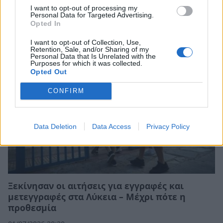
επικαλέστηκε το δικαίωμα της σιωπής για
I want to opt-out of processing my
την Covid-19
Personal Data for Targeted Advertising.
Opted In
30/07/2026 13:41
I want to opt-out of Collection, Use,
Retention, Sale, and/or Sharing of my
Personal Data that Is Unrelated with the
Purposes for which it was collected.
Opted Out
CONFIRM
Data Deletion
Data Access
Privacy Policy
Ξεκίνησαν οι αιτήσεις για εγγραφές και
μετεγγραφές στα Λύκεια – Μέχρι πότε η
προθεσμία