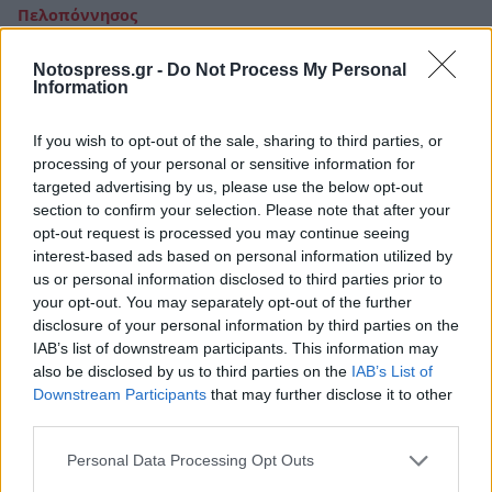
Πελοπόννησος
Λακωνία: Πού πέφτει ο Αϊ Γιαννάκης κι η
Notospress.gr -
Do Not Process My Personal
παραλία Τρίνησα, πατριώτ’; (video)
Information
22 Φεβρουαρίου 2023 09:10
If you wish to opt-out of the sale, sharing to third parties, or
processing of your personal or sensitive information for
targeted advertising by us, please use the below opt-out
section to confirm your selection. Please note that after your
opt-out request is processed you may continue seeing
interest-based ads based on personal information utilized by
us or personal information disclosed to third parties prior to
your opt-out. You may separately opt-out of the further
disclosure of your personal information by third parties on the
IAB’s list of downstream participants. This information may
also be disclosed by us to third parties on the
IAB’s List of
Downstream Participants
that may further disclose it to other
third parties.
Personal Data Processing Opt Outs
Life