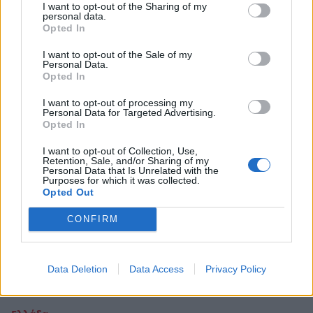
I want to opt-out of the Sharing of my
Σπάρτη: Παρέλαση αρμάτων και
personal data.
Opted In
Παραδοσιακό Καρναβάλι της
Μουτζουροδευτέρας, στο Καστόρι!
I want to opt-out of the Sale of my
Personal Data.
Opted In
22 Φεβρουαρίου 2023 09:03
I want to opt-out of processing my
Personal Data for Targeted Advertising.
Opted In
I want to opt-out of Collection, Use,
Retention, Sale, and/or Sharing of my
Personal Data that Is Unrelated with the
Purposes for which it was collected.
Opted Out
CONFIRM
Data Deletion
Data Access
Privacy Policy