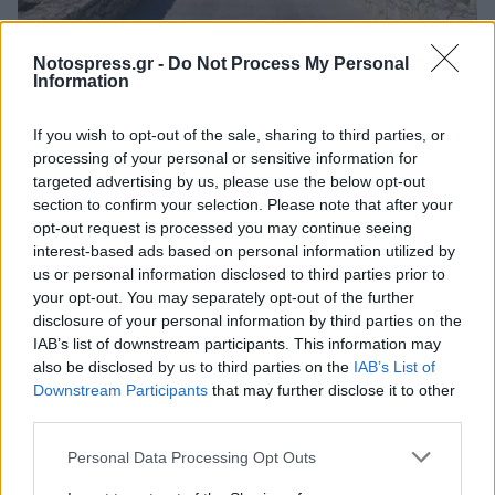
Notospress.gr -
Do Not Process My Personal
Πελοπόννησος
Information
Υπουργείο Πολιτισμού: Επιγραφικό
If you wish to opt-out of the sale, sharing to third parties, or
Μουσείο στους Στρατώνες του
processing of your personal or sensitive information for
Καποδίστρια στο Άργος
targeted advertising by us, please use the below opt-out
section to confirm your selection. Please note that after your
01 Δεκεμβρίου 2023 17:12
opt-out request is processed you may continue seeing
interest-based ads based on personal information utilized by
us or personal information disclosed to third parties prior to
your opt-out. You may separately opt-out of the further
disclosure of your personal information by third parties on the
IAB’s list of downstream participants. This information may
also be disclosed by us to third parties on the
IAB’s List of
Downstream Participants
that may further disclose it to other
third parties.
Personal Data Processing Opt Outs