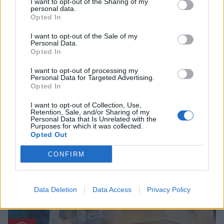
I want to opt-out of the Sharing of my
personal data.
Opted In
I want to opt-out of the Sale of my
Notos TV
Personal Data.
Opted In
CERN: Αυτή είναι η «Πύλη της
Επιστήμης»
I want to opt-out of processing my
Personal Data for Targeted Advertising.
10 Οκτωβρίου 2023 19:29
Opted In
I want to opt-out of Collection, Use,
Retention, Sale, and/or Sharing of my
Personal Data that Is Unrelated with the
Purposes for which it was collected.
Opted Out
CONFIRM
Data Deletion
Data Access
Privacy Policy