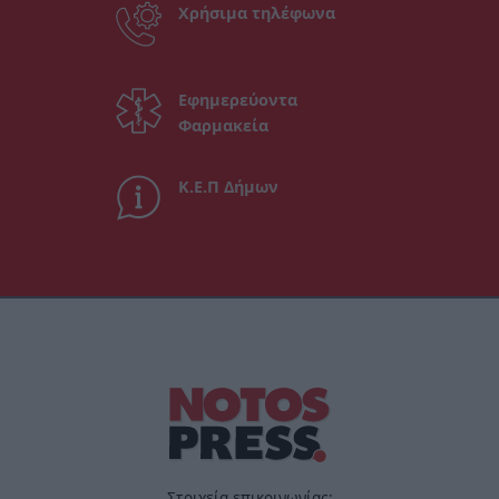
Χρήσιμα τηλέφωνα
Εφημερεύοντα
Φαρμακεία
Κ.Ε.Π Δήμων
Στοιχεία επικοινωνίας: