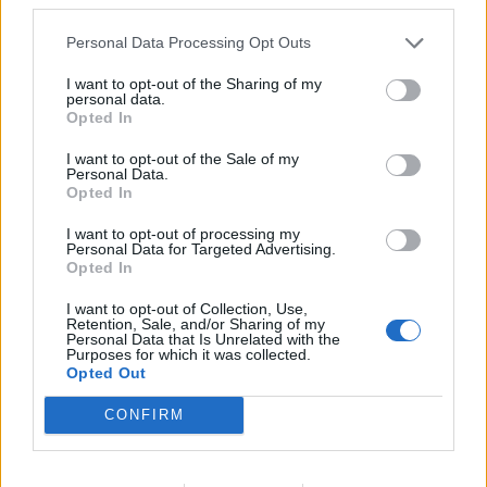
23 Σεπτεμβρίου 2024 10:21
Personal Data Processing Opt Outs
I want to opt-out of the Sharing of my
personal data.
Opted In
I want to opt-out of the Sale of my
Personal Data.
Opted In
I want to opt-out of processing my
Personal Data for Targeted Advertising.
Opted In
I want to opt-out of Collection, Use,
Retention, Sale, and/or Sharing of my
Personal Data that Is Unrelated with the
Purposes for which it was collected.
Opted Out
Κόσμος
Επιθανάτια εμπειρία: Τι συμβαίνει στον
CONFIRM
εγκέφαλο και βλέπει «φωτεινό τούνελ»
22 Απριλίου 2024 11:54