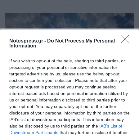
Notospress.gr -
Do Not Process My Personal
Information
If you wish to opt-out of the sale, sharing to third parties, or
processing of your personal or sensitive information for
targeted advertising by us, please use the below opt-out
section to confirm your selection. Please note that after your
opt-out request is processed you may continue seeing
interest-based ads based on personal information utilized by
Κόσμος
us or personal information disclosed to third parties prior to
your opt-out. You may separately opt-out of the further
Γιατρός ισχυρίζεται πως πήγε στον
disclosure of your personal information by third parties on the
Παράδεισο ενώ βρισκόταν σε κώμα - «Το
IAB’s list of downstream participants. This information may
φως ήρθε... και πέρασα μέσα απ' το
also be disclosed by us to third parties on the
IAB’s List of
άνοιγμα»
Downstream Participants
that may further disclose it to other
third parties.