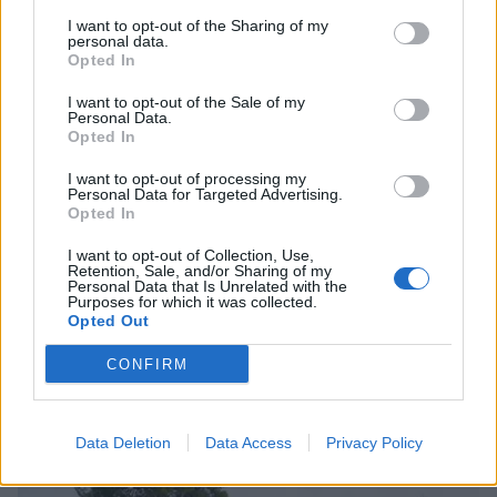
I want to opt-out of the Sharing of my
personal data.
Opted In
I want to opt-out of the Sale of my
Personal Data.
Opted In
I want to opt-out of processing my
Personal Data for Targeted Advertising.
Opted In
I want to opt-out of Collection, Use,
Retention, Sale, and/or Sharing of my
Personal Data that Is Unrelated with the
Purposes for which it was collected.
Πελοπόννησος
Opted Out
Σπάρτη: Δωρεά 9θέσιου οχήματος για το
CONFIRM
Τμήμα Αιμοδοσίας, του Νοσοκομείου
30 Δεκεμβρίου 2022 18:18
Data Deletion
Data Access
Privacy Policy