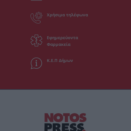
Χρήσιμα τηλέφωνα
Εφημερεύοντα
Φαρμακεία
Κ.Ε.Π Δήμων