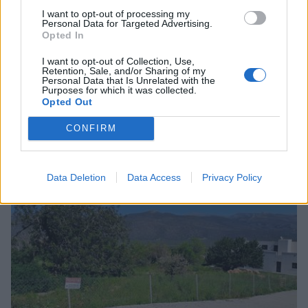
I want to opt-out of processing my
Personal Data for Targeted Advertising.
Opted In
Ελλάδα
I want to opt-out of Collection, Use,
Ακαθάριστα οικόπεδα: Τα πρόστιμα για
Retention, Sale, and/or Sharing of my
Personal Data that Is Unrelated with the
όλους - Τι πρέπει να κάνουν οι
Purposes for which it was collected.
Opted Out
ιδιοκτήτες
CONFIRM
12 Μαϊος 2024 19:07
Data Deletion
Data Access
Privacy Policy