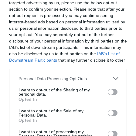
targeted advertising by us, please use the below opt-out
section to confirm your selection. Please note that after your
opt-out request is processed you may continue seeing
interest-based ads based on personal information utilized by
Ελλάδα
us or personal information disclosed to third parties prior to
Sempreviva: Αγγίξτε το μαγικό
your opt-out. You may separately opt-out of the further
χρυσαφένιο λουλούδι που ζει για πάντα,
disclosure of your personal information by third parties on the
στα Κύθηρα (video)
IAB’s list of downstream participants. This information may
also be disclosed by us to third parties on the
IAB’s List of
20 Ιουλίου 2022 18:02
Downstream Participants
that may further disclose it to other
third parties.
Personal Data Processing Opt Outs
I want to opt-out of the Sharing of my
personal data.
Opted In
I want to opt-out of the Sale of my
Personal Data.
Opted In
I want to opt-out of processing my