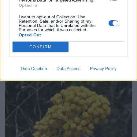
Personal Data for Targeted Advertising.
Opted In
I want to opt-out of Collection, Use,
Retention, Sale, and/or Sharing of my
Life
Personal Data that Is Unrelated with the
Purposes for which it was collected.
Eντυπωσιακό! Εδώ έκανε το μπάνιο της η
Opted Out
Ωραία Ελένη της Σπάρτης τις ζεστές
CONFIRM
ημέρες του καλοκαιριού!
02 Ιουλίου 2022 20:20
Data Deletion
Data Access
Privacy Policy