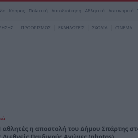
άδα
Κόσμος
Πολιτική
Αυτοδιοίκηση
Αθλητικά
Αστυνομικά
ΡΗΣΗΣ
ΠΡΟΟΡΙΣΜΟΣ
ΕΚΔΗΛΩΣΕΙΣ
ΣΧΟΛΙΑ
CINEMA
κά
1 αθλητές η αποστολή του Δήμου Σπάρτης στ
ς Διεθνείς Παιδικούς Αγώνες (photos)