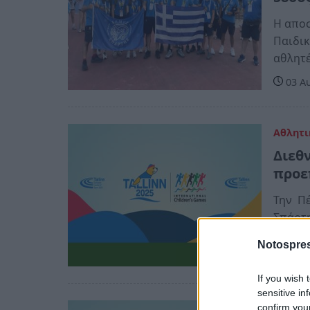
Η αποσ
Παιδικ
αθλητέ
03 Αυ
Αθλητι
Διεθ
προε
Την Πέ
Σπάρτη
συμμετ
Notospres
04 Φ
If you wish 
sensitive in
confirm you
Αθλητι