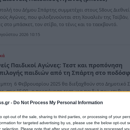
τολή του Δήμου Σπάρτης συμμετέχει στους 58ους Διεθνεί
ούς Αγώνες, που φιλοξενούνται στη Χουαλιέν της Ταϊβάν,
ς στο μπάσκετ, τον στίβο, το τένις και το ταεκβοντό.
γούστου 2026 10:15
κά
νείς Παιδικοί Αγώνες: Τεστ και προπόνηση
πιλογής παιδιών από τη Σπάρτη στο ποδόσ
μπτη 6 Φεβρουαρίου 2025 θα διεξαχθούν στο Δημοτικό 
ς, στις 15:00, η προπόνηση-τεστ για παιδιά που επιθυμο
άσχουν στους Διεθνείς Παιδικούς Αγώνες
s.gr -
Do Not Process My Personal Information
εβρουαρίου 2025 20:18
to opt-out of the sale, sharing to third parties, or processing of your per
formation for targeted advertising by us, please use the below opt-out s
r selection. Please note that after your opt-out request is processed y
κά