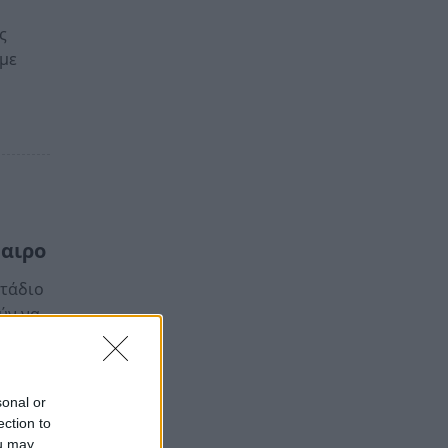
ς
 με
φαιρο
Στάδιο
ύν να
sonal or
ection to
ou may