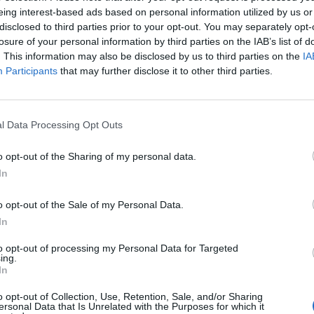
eing interest-based ads based on personal information utilized by us or
τη: Αγώνες προεπιλογής για συμμετοχή στο
disclosed to third parties prior to your opt-out. You may separately opt-
νείς Παιδικούς Αγώνες
losure of your personal information by third parties on the IAB’s list of
. This information may also be disclosed by us to third parties on the
IA
11 Δεκεμβρίου οι δηλώσεις συμμετοχής
Participants
that may further disclose it to other third parties.
κεμβρίου 2024 12:07
l Data Processing Opt Outs
κά
o opt-out of the Sharing of my personal data.
: Νέα μεγάλη αθλητική διάκριση για τα
In
ατόπουλα που ταξίδεψαν στο Ισραήλ! (photo
o opt-out of the Sale of my Personal Data.
όμα αθλητική διάκριση για τα Μανιατόπουλα που ταξίδ
In
ραήλ για τους 15ους Παιδικούς Ολυμπιακούς Αγώνες
to opt-out of processing my Personal Data for Targeted
ing.
ϊος 2023 21:02
In
o opt-out of Collection, Use, Retention, Sale, and/or Sharing
ersonal Data that Is Unrelated with the Purposes for which it
κά