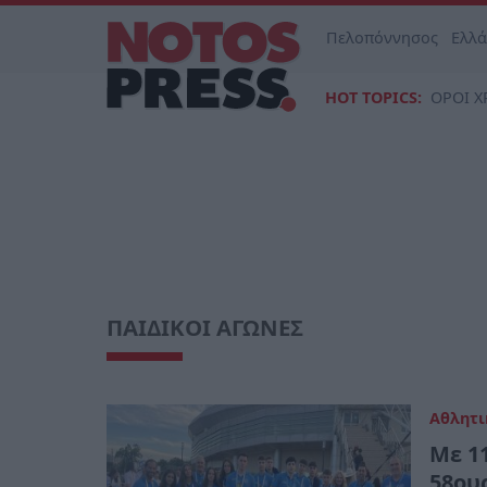
Πελοπόννησος
Ελλ
HOT TOPICS:
ΟΡΟΙ Χ
ΠΑΙΔΙΚΟΙ ΑΓΩΝΕΣ
Αθλητι
Με 1
58ου