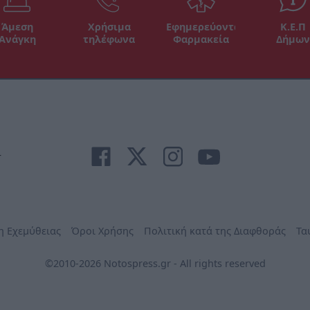
Άμεση
Χρήσιμα
Εφημερεύοντα
Κ.Ε.Π
Ανάγκη
τηλέφωνα
Φαρμακεία
Δήμων
r
η Εχεμύθειας
Όροι Χρήσης
Πολιτική κατά της Διαφθοράς
Τα
©2010-2026 Notospress.gr - All rights reserved