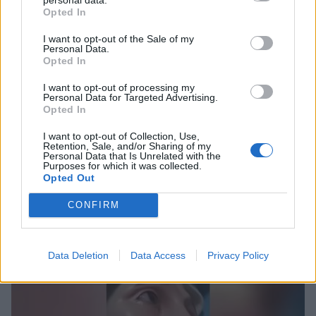
Opted In
I want to opt-out of the Sale of my
Personal Data.
Opted In
I want to opt-out of processing my
Personal Data for Targeted Advertising.
Opted In
I want to opt-out of Collection, Use,
Ελλάδα
Retention, Sale, and/or Sharing of my
Personal Data that Is Unrelated with the
Ακάθιστος Ύμνος: Σήμερα (19/4) η
Purposes for which it was collected.
Opted Out
κορυφαία ακολουθία των Χαιρετισμών
εις την Υπεραγίαν Θεοτόκον
CONFIRM
19 Απριλίου 2024 07:48
Data Deletion
Data Access
Privacy Policy