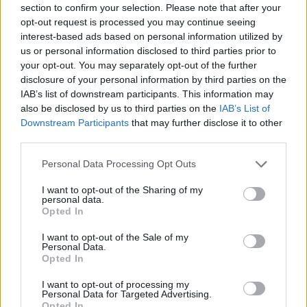
14 Ιανουαρίου 2022 18:41
section to confirm your selection. Please note that after your
opt-out request is processed you may continue seeing
interest-based ads based on personal information utilized by
us or personal information disclosed to third parties prior to
your opt-out. You may separately opt-out of the further
disclosure of your personal information by third parties on the
IAB’s list of downstream participants. This information may
also be disclosed by us to third parties on the
IAB’s List of
Downstream Participants
that may further disclose it to other
third parties.
Personal Data Processing Opt Outs
I want to opt-out of the Sharing of my
personal data.
Opted In
Πελοπόννησος
I want to opt-out of the Sale of my
Personal Data.
«Πλήθων»: Δεν μπορεί στο όνομα της
Opted In
Αριστείας να νομιμοποιείται ο
I want to opt-out of processing my
εξοστρακισμός εκπαιδευτικών!
Personal Data for Targeted Advertising.
Opted In