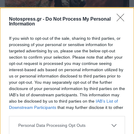
Notospress.gr -
Do Not Process My Personal
Information
Πελοπόννησος
If you wish to opt-out of the sale, sharing to third parties, or
Κορινθία: Μάχη σε δύο μέτωπα στη
processing of your personal or sensitive information for
targeted advertising by us, please use the below opt-out
φωτιά στο Σοφικό - Επιχειρούν 140
section to confirm your selection. Please note that after your
πυροσβέστες και 22 εναέρια μέσα
opt-out request is processed you may continue seeing
interest-based ads based on personal information utilized by
17 Ιουλίου 2024 18:41
us or personal information disclosed to third parties prior to
your opt-out. You may separately opt-out of the further
disclosure of your personal information by third parties on the
IAB’s list of downstream participants. This information may
also be disclosed by us to third parties on the
IAB’s List of
Downstream Participants
that may further disclose it to other
third parties.
Personal Data Processing Opt Outs