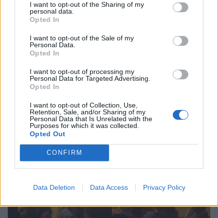
I want to opt-out of the Sharing of my
personal data.
Opted In
I want to opt-out of the Sale of my
Personal Data.
Opted In
Αστυνομικά
I want to opt-out of processing my
Κορινθία: Μαίνεται η φωτιά στο Σοφικό -
Personal Data for Targeted Advertising.
Opted In
Κινδύνευσαν πυροσβέστες στο
φλεγόμενο πευκοδάσος
I want to opt-out of Collection, Use,
Retention, Sale, and/or Sharing of my
17 Ιουλίου 2024 13:46
Personal Data that Is Unrelated with the
Purposes for which it was collected.
Opted Out
CONFIRM
Data Deletion
Data Access
Privacy Policy