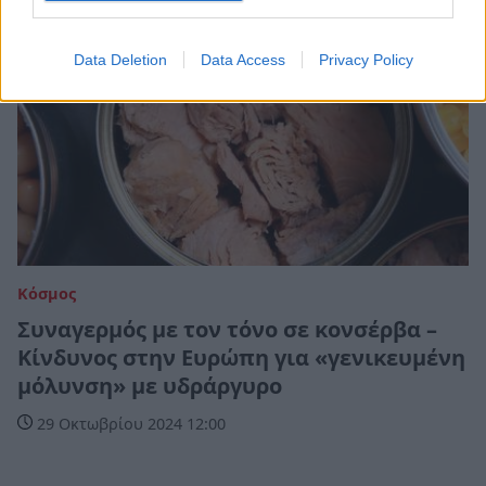
Data Deletion
Data Access
Privacy Policy
Κόσμος
Συναγερμός με τον τόνο σε κονσέρβα –
Κίνδυνος στην Ευρώπη για «γενικευμένη
μόλυνση» με υδράργυρο
29 Οκτωβρίου 2024 12:00