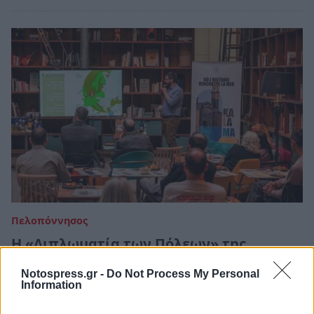
Πελοπόννησος
Η «Διπλωματία των Πόλεων» της
Καλαμάτας ταξίδεψε στο Παρίσι
Notospress.gr -
Do Not Process My Personal
Information
15 Απριλίου 2025 12:27