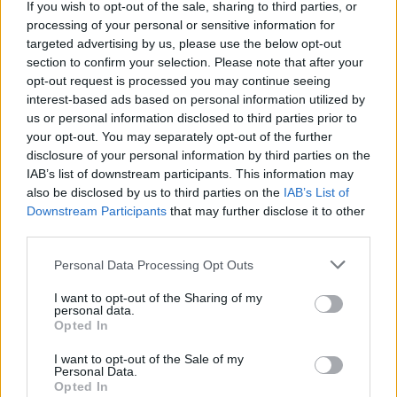
If you wish to opt-out of the sale, sharing to third parties, or
processing of your personal or sensitive information for
targeted advertising by us, please use the below opt-out
section to confirm your selection. Please note that after your
opt-out request is processed you may continue seeing
interest-based ads based on personal information utilized by
us or personal information disclosed to third parties prior to
your opt-out. You may separately opt-out of the further
disclosure of your personal information by third parties on the
IAB’s list of downstream participants. This information may
also be disclosed by us to third parties on the
IAB’s List of
Downstream Participants
that may further disclose it to other
third parties.
Πελοπόννησος
Personal Data Processing Opt Outs
Επιτυχημένη μία ακόμα αγορά τοπικών
I want to opt-out of the Sharing of my
προϊόντων Ταϋγέτου στο Λαδά
personal data.
Opted In
15 Οκτωβρίου 2024 10:08
I want to opt-out of the Sale of my
Personal Data.
Opted In