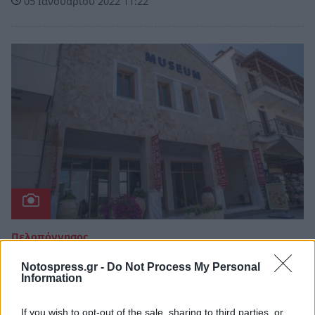
05 Ιανουαρίου 2022 11:22
Πελοπόννησος
Αρχαία Ολυμπία: Το «Μουσείο
Notospress.gr -
Do Not Process My Personal
Αρχιμήδη» τιμήθηκε και φέτος με το
Information
βραβείο Travellers' Choice του Trip
Advisor
If you wish to opt-out of the sale, sharing to third parties, or