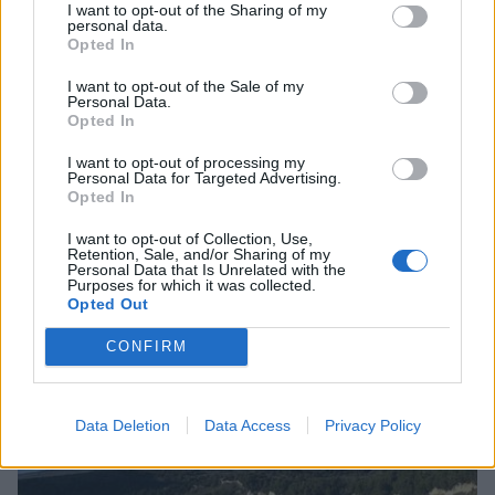
I want to opt-out of the Sharing of my
personal data.
Opted In
I want to opt-out of the Sale of my
Personal Data.
Opted In
I want to opt-out of processing my
Personal Data for Targeted Advertising.
Πελοπόννησος
Opted In
Λακωνία: Ο Δήμας ανέθεσε το Φράγμα
I want to opt-out of Collection, Use,
Retention, Sale, and/or Sharing of my
του Οινούντα - Δηλώσεις και στοιχεία
Personal Data that Is Unrelated with the
για το μεγάλο έργο
Purposes for which it was collected.
Opted Out
07 Νοεμβρίου 2025 15:56
CONFIRM
Data Deletion
Data Access
Privacy Policy