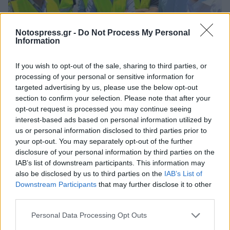
Notospress.gr -
Do Not Process My Personal
Information
If you wish to opt-out of the sale, sharing to third parties, or
processing of your personal or sensitive information for
Πολιτική
targeted advertising by us, please use the below opt-out
section to confirm your selection. Please note that after your
Αυτοψία Δήμα στα εργοτάξια των
opt-out request is processed you may continue seeing
αυτοκινητοδρόμων Αχαΐας και
interest-based ads based on personal information utilized by
Μεσσηνίας
us or personal information disclosed to third parties prior to
your opt-out. You may separately opt-out of the further
16 Νοεμβρίου 2025 15:34
disclosure of your personal information by third parties on the
IAB’s list of downstream participants. This information may
also be disclosed by us to third parties on the
IAB’s List of
Downstream Participants
that may further disclose it to other
third parties.
Personal Data Processing Opt Outs