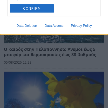
CONFIRM
Data Deletion
Data Access
Privacy Policy
Ο καιρός στην Πελοπόννησο: Άνεμοι έως 5
μποφόρ και θερμοκρασίες έως 38 βαθμούς
05/08/2026 22:28