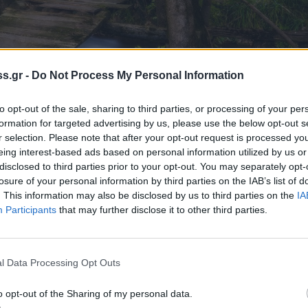
s.gr -
Do Not Process My Personal Information
to opt-out of the sale, sharing to third parties, or processing of your per
formation for targeted advertising by us, please use the below opt-out s
r selection. Please note that after your opt-out request is processed y
eing interest-based ads based on personal information utilized by us or
disclosed to third parties prior to your opt-out. You may separately opt-
losure of your personal information by third parties on the IAB’s list of
. This information may also be disclosed by us to third parties on the
IA
Participants
that may further disclose it to other third parties.
ιτουργούν γύρω από τις πηγές. Σε αυτές τις
ή, τηγανιτή, ή σοταρισμένη με φρέσκο
ύση), δεν υπάρχει περίπτωση, να μην
l Data Processing Opt Outs
 δύο από τις ταβέρνες διαθέτουν δικά τους
o opt-out of the Sharing of my personal data.
ι πώς γίνεται η αλίευση του ψαριού.