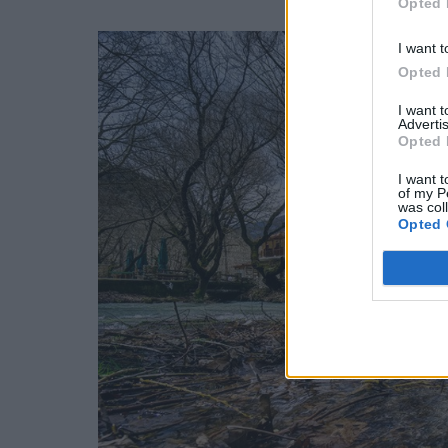
Opted 
I want t
Opted 
I want 
Advertis
Opted 
I want t
of my P
was col
Opted 