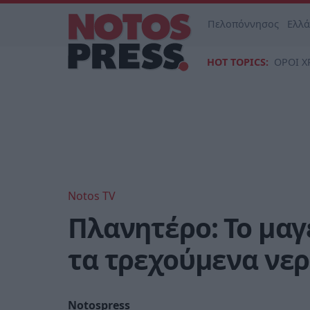
Πελοπόννησος
Ελλ
HOT TOPICS:
ΟΡΟΙ Χ
Notos TV
Πλανητέρο: Το μα
τα τρεχούμενα νερ
Notospress