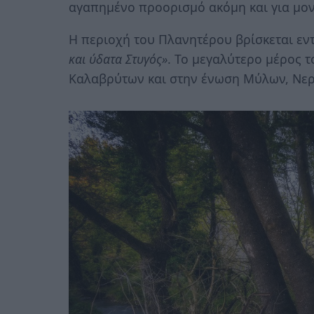
αγαπημένο προορισμό ακόμη και για μο
Η περιοχή του Πλανητέρου βρίσκεται εν
και ύδατα Στυγός»
. Το μεγαλύτερο μέρος 
Καλαβρύτων και στην ένωση Μύλων, Νερ