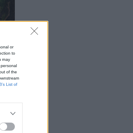
sonal or
ection to
ou may
 personal
out of the
 downstream
B’s List of