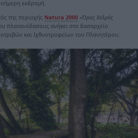
νοήμερη εκδρομή.
τός της περιοχής
Natura 2000
«Όρος Χελμός
του πλατανόδασους ανήκει στο δασαρχείο
οτριβών και Ιχθυοτροφείων του Πλανητέρου.