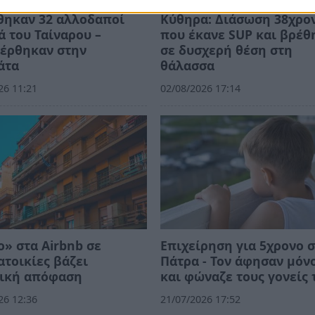
θηκαν 32 αλλοδαποί
Κύθηρα: Διάσωση 38χρο
ά του Ταίναρου –
που έκανε SUP και βρέθ
έρθηκαν στην
σε δυσχερή θέση στη
άτα
θάλασσα
26 11:21
02/08/2026 17:14
» στα Airbnb σε
Επιχείρηση για 5χρονο 
τοικίες βάζει
Πάτρα - Τον άφησαν μόν
τική απόφαση
και φώναζε τους γονείς 
26 12:36
21/07/2026 17:52