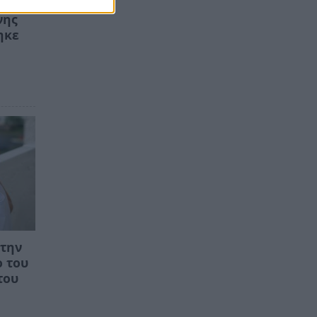
νης
ηκε
στην
ο του
του