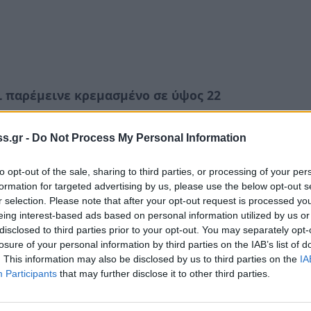
ι παρέμεινε κρεμασμένο σε ύψος 22
s.gr -
Do Not Process My Personal Information
to opt-out of the sale, sharing to third parties, or processing of your per
formation for targeted advertising by us, please use the below opt-out s
 Τσόνγκινγκ της
Κίνας
, στις 25 Αυγούστου,
r selection. Please note that after your opt-out request is processed y
eing interest-based ads based on personal information utilized by us or
πό κενό στα κάγκελα που προστατεύουν
disclosed to third parties prior to your opt-out. You may separately opt-
ι στον πέμπτο όροφο.
losure of your personal information by third parties on the IAB’s list of
. This information may also be disclosed by us to third parties on the
IA
 παρέμεινε κρεμασμένο σε ύψος 22 μέτρων από
Participants
that may further disclose it to other third parties.