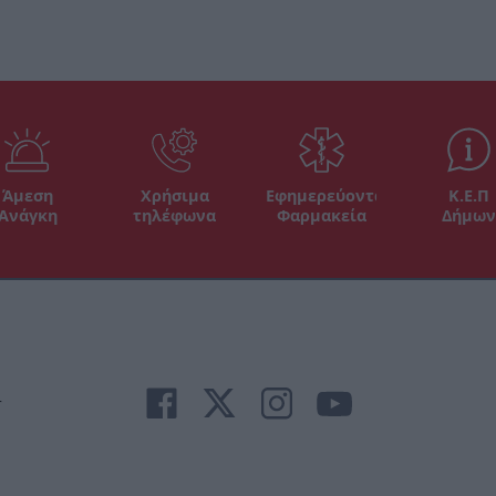
Άμεση
Χρήσιμα
Εφημερεύοντα
Κ.Ε.Π
Ανάγκη
τηλέφωνα
Φαρμακεία
Δήμων
r