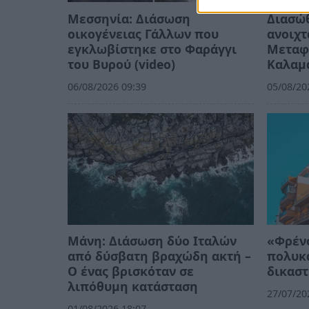
Μεσσηνία: Διάσωση
Διασώ
οικογένειας Γάλλων που
ανοιχτ
εγκλωβίστηκε στο Φαράγγι
Μεταφ
του Βυρού (video)
Καλαμ
06/08/2026 09:39
05/08/20
Μάνη: Διάσωση δύο Ιταλών
«Φρένο
από δύσβατη βραχώδη ακτή –
πολυκα
Ο ένας βρισκόταν σε
δικασ
λιπόθυμη κατάσταση
27/07/20
01/08/2026 18:07