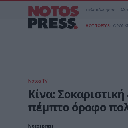
Πελοπόννησος
Ελλ
HOT TOPICS:
ΟΡΟΙ Χ
Notos TV
Κίνα: Σοκαριστική
πέμπτο όροφο πολ
Notospress