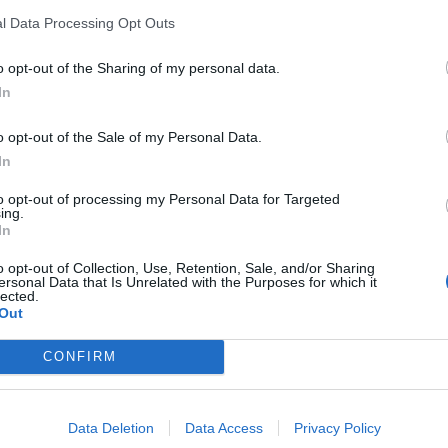
 σκαρφάλωσαν προς το παιδί για να το
l Data Processing Opt Outs
o opt-out of the Sharing of my personal data.
ews και μάθετε πρώτοι
όλες τις ειδήσεις
In
o opt-out of the Sale of my Personal Data.
In
ΙΑ
to opt-out of processing my Personal Data for Targeted
ing.
In
o opt-out of Collection, Use, Retention, Sale, and/or Sharing
ersonal Data that Is Unrelated with the Purposes for which it
lected.
Out
CONFIRM
Data Deletion
Data Access
Privacy Policy