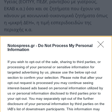
Υγείας (ΕΟΠΥΥ, ΠΕΔΥ, ραντεβού με γιατρούς,
ΕΚΑΒ κ.α.) όσο και σε ζητήματα που έχουν να
κάνουν με κοινωνικό-οικονομικά ζητήματα όπως
η «μικρή ΔΕΗ», η τιμή εσπεριδοειδών της
περιοχής κ.α.
Ο αναπληρωτής υπουργός Υγείας επισκέφθηκε
Notospress.gr -
Do Not Process My Personal
επίσης το Λογγανίκο, το Γεωργίτσι, το Καστόρι,
Information
τις Κροκεές, την Σκάλα, τον Ασωπό, τα
Παπαδιάνικα και την Αγγελώνα, όπου συζήτησε
If you wish to opt-out of the sale, sharing to third parties, or
processing of your personal or sensitive information for
με πολίτες και τοπικούς άρχοντες για
targeted advertising by us, please use the below opt-out
προβλήματα που απασχολούν τις περιοχές και
section to confirm your selection. Please note that after your
υποσχέθηκε να είναι συνεισφέρει με τον
opt-out request is processed you may continue seeing
interest-based ads based on personal information utilized by
καλύτερο δυνατό τρόπο για την επίλυσή τους.
us or personal information disclosed to third parties prior to
your opt-out. You may separately opt-out of the further
disclosure of your personal information by third parties on the
IAB’s list of downstream participants. This information may