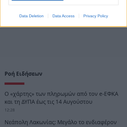
Data Deletion
Data Access
Privacy Policy
Ροή Ειδήσεων
Ο «χάρτης» των πληρωμών από τον e-ΕΦΚΑ
και τη ΔΥΠΑ έως τις 14 Αυγούστου
12:28
Νεάπολη Λακωνίας: Μεγάλο το ενδιαφέρον