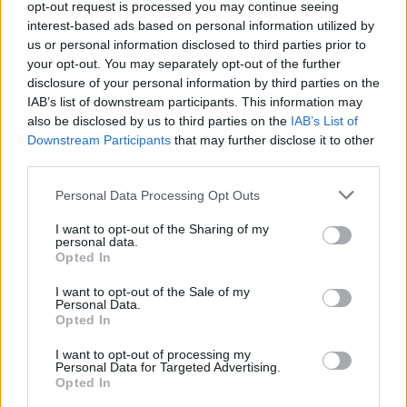
opt-out request is processed you may continue seeing
απόλυτη αναγκαιότητα της παραγωγής γνώσης
interest-based ads based on personal information utilized by
και επιστημονικής τεκμηρίωσης από Μονάδες
us or personal information disclosed to third parties prior to
your opt-out. You may separately opt-out of the further
της ΠΦΥ.
«Το κέντρο Υγείας Αρεόπολης παρά τις
disclosure of your personal information by third parties on the
δυσκολίες των καιρών, εργάζεται αδιάκοπα προς
IAB’s list of downstream participants. This information may
αυτήν την κατεύθυνση με στόχο τη συνεχή
also be disclosed by us to third parties on the
IAB’s List of
Downstream Participants
that may further disclose it to other
αναβάθμιση των Υπηρεσιών Υγείας στους πολίτες της
third parties.
ακριτικής Μάνης.»
εξηγεί ο κ. Μαριόλης.
Personal Data Processing Opt Outs
I want to opt-out of the Sharing of my
personal data.
Opted In
I want to opt-out of the Sale of my
Personal Data.
Opted In
I want to opt-out of processing my
Personal Data for Targeted Advertising.
Opted In