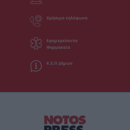
Χρήσιμα τηλέφωνα
Εφημερεύοντα
Φαρμακεία
Κ.Ε.Π Δήμων