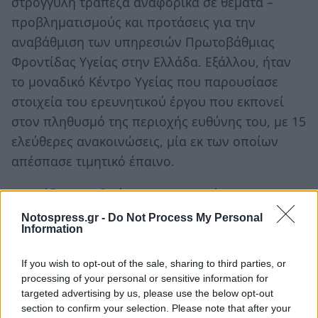
στρογγυλή τράπεζα αναφορικά σε θέματα –
προβληματισμούς και προτάσεις για την
αναβάθμιση των υπηρεσιών Πρωτοβάθμιας
Φροντίδας Υγείας στην Ελλάδα. Εξάλλου, ήταν
το μοναδικό Κέντρο Υγείας που παρουσίασε
στοιχεία του ερευνητικού έργου που εκπονεί
στον πληθυσμό της περιοχής ευθύνης του, με 15
ελεύθερες ανακοινώσεις, μία εκ των οποίων
απέσπασε τιμητικό έπαινο.
Εκφράζοντας ιδιαίτερες ευχαριστίες στον
Πρόεδρο της Οργανωτικής Επιτροπής και
Notospress.gr -
Do Not Process My Personal
Information
πρόεδρο του Ιατρικού Συλλόγου Λακωνίας κ. Ν.
Καλογεράκο, τα μέλη της Επιστημονικής
If you wish to opt-out of the sale, sharing to third parties, or
Επιτροπής όπως και στον Επίτιμο Πρόεδρο, Δ/
processing of your personal or sensitive information for
ντη της Παθολογικής Κλινικής κ. Γ.
targeted advertising by us, please use the below opt-out
section to confirm your selection. Please note that after your
Ασημακόπουλο, ο κ. Μαριόλης επισημαίνει την