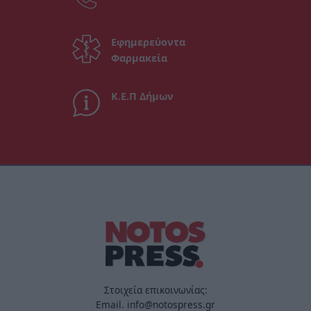
Εφημερεύοντα
Φαρμακεία
Κ.Ε.Π Δήμων
Στοιχεία επικοινωνίας:
Email. info@notospress.gr