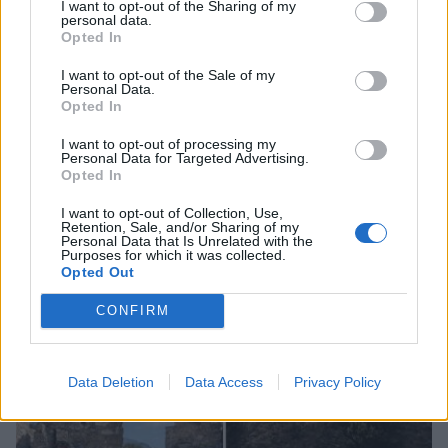
I want to opt-out of the Sharing of my
personal data.
Opted In
I want to opt-out of the Sale of my
Personal Data.
Opted In
I want to opt-out of processing my
Personal Data for Targeted Advertising.
Opted In
I want to opt-out of Collection, Use,
Retention, Sale, and/or Sharing of my
Personal Data that Is Unrelated with the
Purposes for which it was collected.
Opted Out
Ο καιρός στην Πελοπόννησο: Άνεμοι έως 5
CONFIRM
μποφόρ και θερμοκρασίες έως 38 βαθμούς
05/08/2026 22:28
Data Deletion
Data Access
Privacy Policy