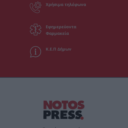
Χρήσιμα τηλέφωνα
Εφημερεύοντα
Φαρμακεία
Κ.Ε.Π Δήμων