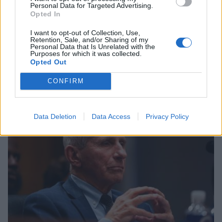
Personal Data for Targeted Advertising.
Opted In
I want to opt-out of Collection, Use,
Retention, Sale, and/or Sharing of my
Personal Data that Is Unrelated with the
Purposes for which it was collected.
Opted Out
Σχετικά Άρθρα
CONFIRM
Data Deletion
Data Access
Privacy Policy