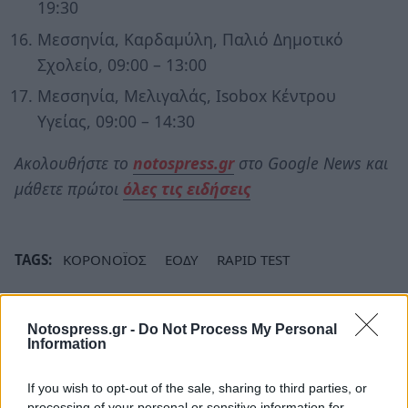
19:30
Μεσσηνία, Καρδαμύλη, Παλιό Δημοτικό
Σχολείο, 09:00 – 13:00
Μεσσηνία, Μελιγαλάς, Isobox Κέντρου
Υγείας, 09:00 – 14:30
Ακολουθήστε το
notospress.gr
στο Google News και
μάθετε πρώτοι
όλες τις ειδήσεις
TAGS:
ΚΟΡΟΝΟΪΟΣ
ΕΟΔΥ
RAPID TEST
Notospress.gr -
Do Not Process My Personal
Information
If you wish to opt-out of the sale, sharing to third parties, or
processing of your personal or sensitive information for