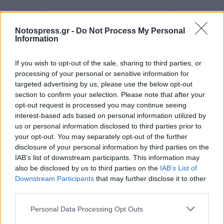
Ακολουθήστε το
notospress.gr
στο Google News και
μάθετε πρώτοι
όλες τις ειδήσεις
Notospress.gr -
Do Not Process My Personal
Information
If you wish to opt-out of the sale, sharing to third parties, or
TAGS:
ΚΟΡΟΝΟΪΟΣ
ΕΟΔΥ
RAPID TEST
processing of your personal or sensitive information for
targeted advertising by us, please use the below opt-out
section to confirm your selection. Please note that after your
opt-out request is processed you may continue seeing
interest-based ads based on personal information utilized by
us or personal information disclosed to third parties prior to
your opt-out. You may separately opt-out of the further
disclosure of your personal information by third parties on the
IAB’s list of downstream participants. This information may
also be disclosed by us to third parties on the
IAB’s List of
Downstream Participants
that may further disclose it to other
third parties.
Personal Data Processing Opt Outs