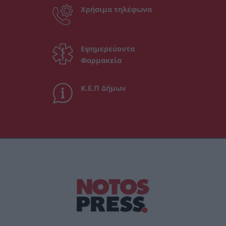
Χρήσιμα τηλέφωνα
Εφημερεύοντα
Φαρμακεία
Κ.Ε.Π Δήμων