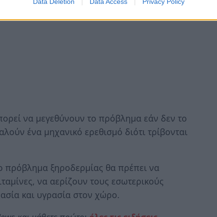
Data Deletion
Data Access
Privacy Policy
ορεί να μεγεθύνουν το πρόβλημα εάν δεν το
λούν ένα μηχανικό ερεθισμό διότι τρίβονται
ο πρόβλημα ξηροδερμίας θα πρέπει να
ιταμίνες, να αερίζουν τους εσωτερικούς
ασία και υγρασία στον χώρο.
ews και μάθετε πρώτοι
όλες τις ειδήσεις