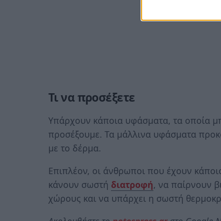
Τι να προσέξετε
Υπάρχουν κάποια υφάσματα, τα οποία μπ
προσέξουμε. Τα μάλλινα υφάσματα προκα
με το δέρμα.
Επιπλέον, οι άνθρωποι που έχουν κάποι
κάνουν σωστή
διατροφή
, να παίρνουν β
χώρους και να υπάρχει η σωστή θερμοκρ
Ακολουθήστε το
notospress.gr
στο Google N