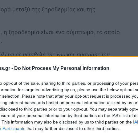
ορά μεταξύ της ξηροδερμίας και της
 η ξηροδερμία είναι ένα σύμπτωμα, το οποίο
.
είλεται σε μεταβολή της χημικής σύστασης του
ιεκτικότητα σε νερό και μεταβολή της σύνθεσης
s.gr -
Do Not Process My Personal Information
ρό, στεγνώνει το δέρμα μας»
.
to opt-out of the sale, sharing to third parties, or processing of your per
ο, η πιτυρίδα είναι φολίδες και μπορεί να
formation for targeted advertising by us, please use the below opt-out s
χωτό της κεφαλής είναι διαταραγμένος
r selection. Please note that after your opt-out request is processed y
αι πολλά κεταρινοκύτταρα, τα οποία δεν
eing interest-based ads based on personal information utilized by us or
disclosed to third parties prior to your opt-out. You may separately opt-
losure of your personal information by third parties on the IAB’s list of
. This information may also be disclosed by us to third parties on the
IA
 είναι το υπερβολικό σαπούνισμα του δέματος,
Participants
that may further disclose it to other third parties.
υτρα. Επιπλέον, ο καθένας θα πρέπει να