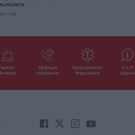
ετωπίσετε
26 11:54
Άμεση
Χρήσιμα
Εφημερεύοντα
Κ.Ε.Π
Ανάγκη
τηλέφωνα
Φαρμακεία
Δήμων
r