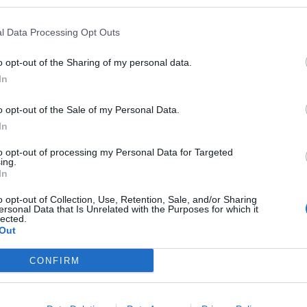
άζουν καλυτέρα στην επιδερμίδα του. Δεν
στικά, όπως τα σαπούνια, και να
l Data Processing Opt Outs
o opt-out of the Sharing of my personal data.
In
o opt-out of the Sale of my Personal Data.
In
to opt-out of processing my Personal Data for Targeted
ing.
In
o opt-out of Collection, Use, Retention, Sale, and/or Sharing
ersonal Data that Is Unrelated with the Purposes for which it
lected.
Out
CONFIRM